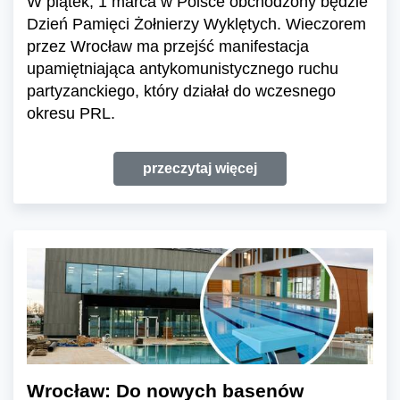
W piątek, 1 marca w Polsce obchodzony będzie
Dzień Pamięci Żołnierzy Wyklętych. Wieczorem
przez Wrocław ma przejść manifestacja
upamiętniająca antykomunistycznego ruchu
partyzanckiego, który działał do wczesnego
okresu PRL.
przeczytaj więcej
Wrocław: Do nowych basenów