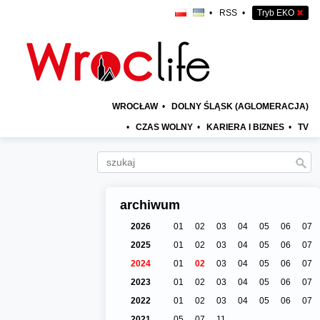
•
RSS
•
Tryb EKO
✖
WROCŁAW
•
DOLNY ŚLĄSK (AGLOMERACJA)
•
CZAS WOLNY
•
KARIERA I BIZNES
•
TV
archiwum
2026
01
02
03
04
05
06
07
2025
01
02
03
04
05
06
07
2024
01
02
03
04
05
06
07
2023
01
02
03
04
05
06
07
2022
01
02
03
04
05
06
07
2021
05
07
11