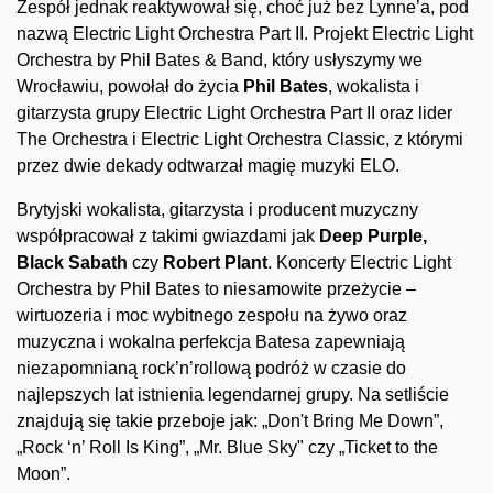
Zespół jednak reaktywował się, choć już bez Lynne’a, pod
nazwą Electric Light Orchestra Part II. Projekt Electric Light
Orchestra by Phil Bates & Band, który usłyszymy we
Wrocławiu, powołał do życia
Phil Bates
, wokalista i
gitarzysta grupy Electric Light Orchestra Part II oraz lider
The Orchestra i Electric Light Orchestra Classic, z którymi
przez dwie dekady odtwarzał magię muzyki ELO.
Brytyjski wokalista, gitarzysta i producent muzyczny
współpracował z takimi gwiazdami jak
Deep Purple,
Black Sabath
czy
Robert Plant
. Koncerty Electric Light
Orchestra by Phil Bates to niesamowite przeżycie –
wirtuozeria i moc wybitnego zespołu na żywo oraz
muzyczna i wokalna perfekcja Batesa zapewniają
niezapomnianą rock’n’rollową podróż w czasie do
najlepszych lat istnienia legendarnej grupy. Na setliście
znajdują się takie przeboje jak: „Don't Bring Me Down”,
„Rock ‘n’ Roll Is King”, „Mr. Blue Sky" czy „Ticket to the
Moon”.