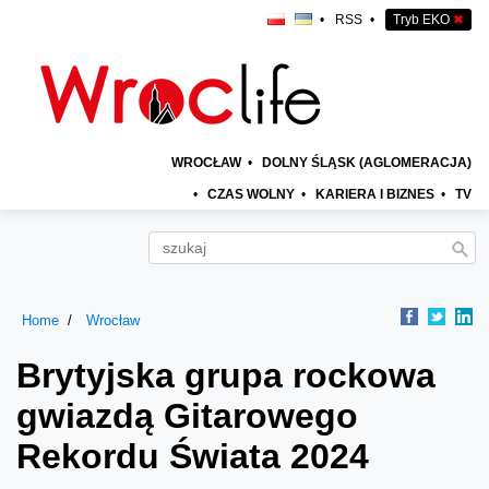
•
RSS
•
Tryb EKO
✖
WROCŁAW
•
DOLNY ŚLĄSK (AGLOMERACJA)
•
CZAS WOLNY
•
KARIERA I BIZNES
•
TV
Home
Wrocław
Brytyjska grupa rockowa
gwiazdą Gitarowego
Rekordu Świata 2024