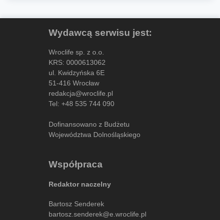
Wydawcą serwisu jest:
Wroclife sp. z o.o.
KRS: 0000613062
ul. Kwidzyńska 6E
51-416 Wrocław
redakcja@wroclife.pl
Tel:
+48 535 744 090
Dofinansowano z Budżetu
Województwa Dolnośląskiego
Współpraca
Redaktor naczelny
Bartosz Senderek
bartosz.senderek@e.wroclife.pl