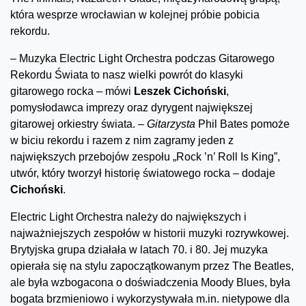
która wesprze wrocławian w kolejnej próbie pobicia
rekordu.
– Muzyka Electric Light Orchestra podczas Gitarowego
Rekordu Świata to nasz wielki powrót do klasyki
gitarowego rocka – mówi
Leszek Cichoński
,
pomysłodawca imprezy oraz dyrygent największej
gitarowej orkiestry świata. –
Gitarzysta
Phil Bates pomoże
w biciu rekordu i razem z nim zagramy jeden z
największych przebojów zespołu „Rock ’n’ Roll Is King”,
utwór, który tworzył historię światowego rocka – dodaje
Cichoński
.
Electric Light Orchestra należy do największych i
najważniejszych zespołów w historii muzyki rozrywkowej.
Brytyjska grupa działała w latach 70. i 80. Jej muzyka
opierała się na stylu zapoczątkowanym przez The Beatles,
ale była wzbogacona o doświadczenia Moody Blues, była
bogata brzmieniowo i wykorzystywała m.in. nietypowe dla