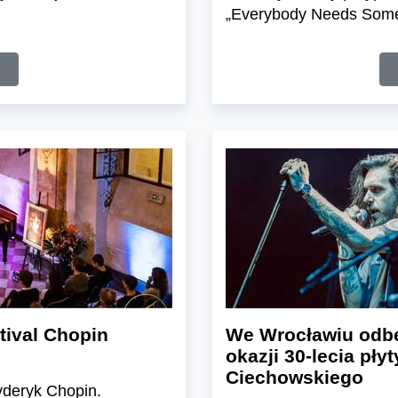
„Everybody Needs Som
tival Chopin
We Wrocławiu odbę
okazji 30-lecia pł
Ciechowskiego
yderyk Chopin.