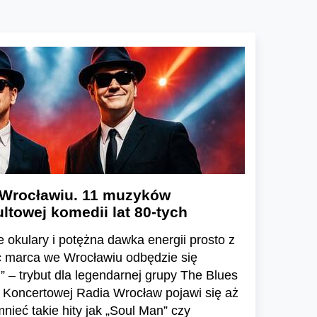
 Wrocławiu. 11 muzyków
ltowej komedii lat 80-tych
e okulary i potężna dawka energii prosto z
c marca we Wrocławiu odbędzie się
” – trybut dla legendarnej grupy The Blues
i Koncertowej Radia Wrocław pojawi się aż
ieć takie hity jak „Soul Man” czy