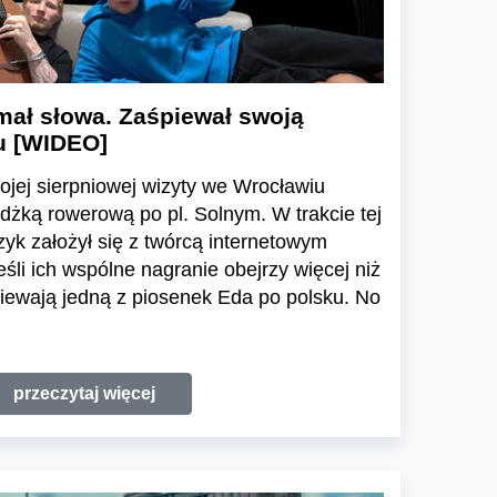
mał słowa. Zaśpiewał swoją
u [WIDEO]
jej sierpniowej wizyty we Wrocławiu
dżką rowerową po pl. Solnym. W trakcie tej
zyk założył się z twórcą internetowym
śli ich wspólne nagranie obejrzy więcej niż
iewają jedną z piosenek Eda po polsku. No
przeczytaj więcej