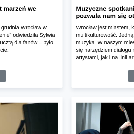
rt marzeń we
Muzyczne spotkani
pozwala nam się o
3 grudnia Wrocław w
Wrocław jest miastem, k
enie” odwiedziła Sylwia
multikulturowość. Jedną 
ucztą dla fanów – było
muzyka. W naszym mieśc
cie.
się narzędziem dialogu
artystami, jak i na linii 