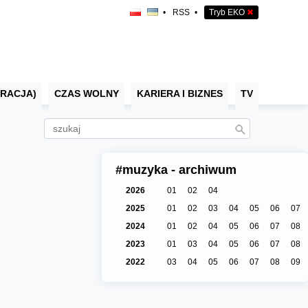
•
RSS
•
Tryb EKO
✖
RACJA)
CZAS WOLNY
KARIERA I BIZNES
TV
#muzyka - archiwum
2026
01
02
04
2025
01
02
03
04
05
06
07
2024
01
02
04
05
06
07
08
2023
01
03
04
05
06
07
08
2022
03
04
05
06
07
08
09