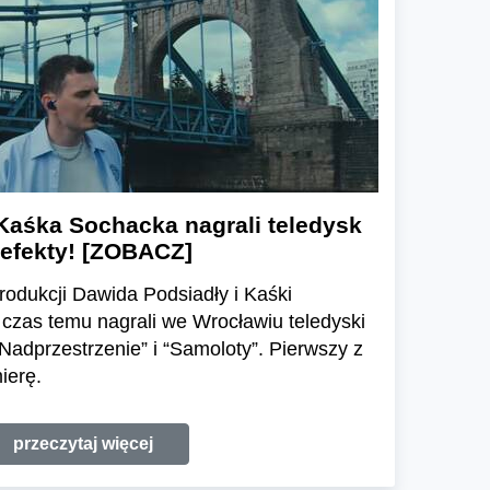
Kaśka Sochacka nagrali teledysk
 efekty! [ZOBACZ]
produkcji Dawida Podsiadły i Kaśki
ś czas temu nagrali we Wrocławiu teledyski
adprzestrzenie” i “Samoloty”. Pierwszy z
ierę.
przeczytaj więcej