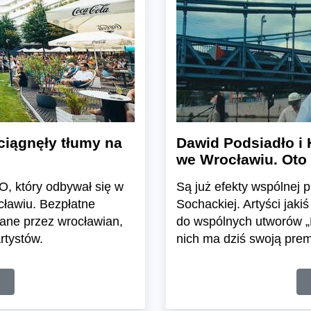
ciągnęły tłumy na
Dawid Podsiadło i 
we Wrocławiu. Oto
, który odbywał się w
Są już efekty wspólnej 
cławiu. Bezpłatne
Sochackiej. Artyści jaki
zane przez wrocławian,
do wspólnych utworów „N
rtystów.
nich ma dziś swoją prem