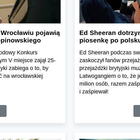
 Wrocławiu pojawią
Ed Sheeran dotrzy
hopinowskiego
piosenkę po polsk
rodowy Konkurs
Ed Sheeran podczas swo
ym V miejsce zajął 25-
zaskoczył fanów przejaż
ki zabiega o to, by
przejażdżki brytyjski mu
ć na wrocławskiej
Latwogangiem o to, że je
milion osób, razem zaśp
i zaśpiewał!