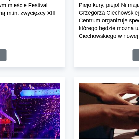
Piejo kury, piejo! Ni m
m mieście Festival
Grzegorza Ciechowskiego 
ą m.in. zwycięzcy XIII
Centrum organizuje spec
którego będzie można u
Ciechowskiego w nowej a