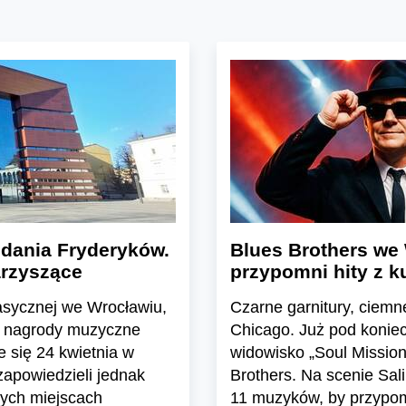
zdania Fryderyków.
Blues Brothers we
arzyszące
przypomni hity z ku
lasycznej we Wrocławiu,
Czarne garnitury, ciemn
e nagrody muzyczne
Chicago. Już pod konie
 się 24 kwietnia w
widowisko „Soul Mission
apowiedzieli jednak
Brothers. Na scenie Sal
żnych miejscach
11 muzyków, by przypomn