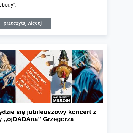
ebody”.
przeczytaj więcej
dzie się jubileuszowy koncert z
yty „ojDADAna” Grzegorza