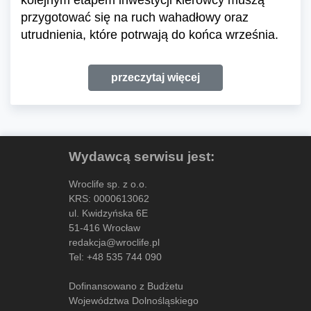
kolejnym etapem inwestycji kierowcy muszą
przygotować się na ruch wahadłowy oraz
utrudnienia, które potrwają do końca września.
przeczytaj więcej
Wydawcą serwisu jest:
Wroclife sp. z o.o.
KRS: 0000613062
ul. Kwidzyńska 6E
51-416 Wrocław
redakcja@wroclife.pl
Tel:
+48 535 744 090
Dofinansowano z Budżetu
Województwa Dolnośląskiego