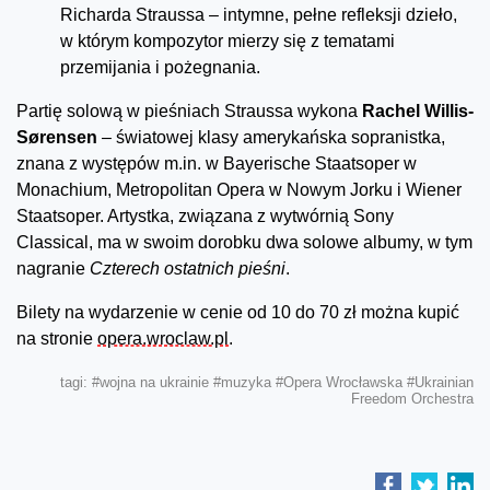
Richarda Straussa – intymne, pełne refleksji dzieło,
w którym kompozytor mierzy się z tematami
przemijania i pożegnania.
Partię solową w pieśniach Straussa wykona
Rachel Willis-
Sørensen
– światowej klasy amerykańska sopranistka,
znana z występów m.in. w Bayerische Staatsoper w
Monachium, Metropolitan Opera w Nowym Jorku i Wiener
Staatsoper. Artystka, związana z wytwórnią Sony
Classical, ma w swoim dorobku dwa solowe albumy, w tym
nagranie
Czterech ostatnich pieśni
.
Bilety na wydarzenie w cenie od 10 do 70 zł można kupić
na stronie
opera.wroclaw.pl
.
tagi:
#wojna na ukrainie
#muzyka
#Opera Wrocławska
#Ukrainian
Freedom Orchestra