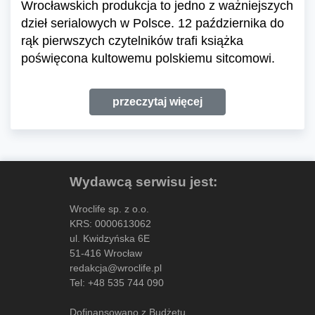
Wrocławskich produkcja to jedno z ważniejszych
dzieł serialowych w Polsce. 12 października do
rąk pierwszych czytelników trafi książka
poświęcona kultowemu polskiemu sitcomowi.
przeczytaj więcej
Wydawcą serwisu jest:
Wroclife sp. z o.o.
KRS: 0000613062
ul. Kwidzyńska 6E
51-416 Wrocław
redakcja@wroclife.pl
Tel:
+48 535 744 090
Dofinansowano z Budżetu