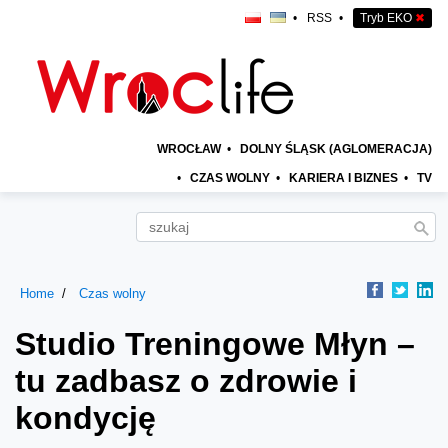
•
RSS
•
Tryb EKO
✖
WROCŁAW
•
DOLNY ŚLĄSK (AGLOMERACJA)
•
CZAS WOLNY
•
KARIERA I BIZNES
•
TV
Home
Czas wolny
Studio Treningowe Młyn –
tu zadbasz o zdrowie i
kondycję