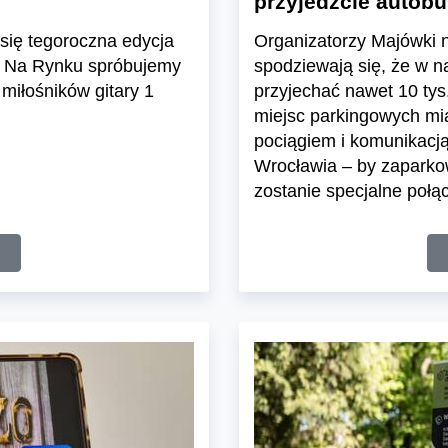
przyjedźcie autob
ć się tegoroczna edycja
Organizatorzy Majówki 
. Na Rynku spróbujemy
spodziewają się, że w n
miłośników gitary 1
przyjechać nawet 10 tys
miejsc parkingowych mia
pociągiem i komunikacją
Wrocławia – by zaparko
zostanie specjalne poł