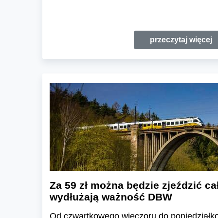
przeczytaj więcej
Za 59 zł można będzie zjeździć ca
wydłużają ważność DBW
Od czwartkowego wieczoru do poniedział