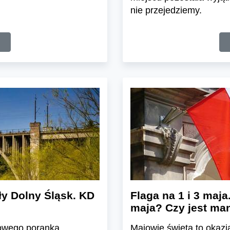
nie przejedziemy.
ły Dolny Śląsk. KD
Flaga na 1 i 3 maja
maja? Czy jest man
kowego poranka
Majowie święta to okazj