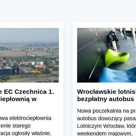
 EC Czechnica 1.
Wrocławskie lotnis
ciepłownią w
bezpłatny autobus
Nowa poczekalnia na pra
wa elektrociepłownia
autobus dowożący pasaż
enie starego
Lotniczym Wrocław, któr
cja ogłosiły właśnie,
weekendem majowym.