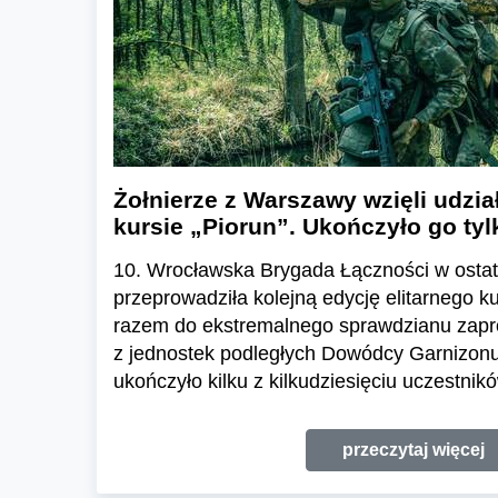
Żołnierze z Warszawy wzięli udzi
kursie „Piorun”. Ukończyło go tyl
10. Wrocławska Brygada Łączności w ostat
przeprowadziła kolejną edycję elitarnego k
razem do ekstremalnego sprawdzianu zapros
z jednostek podległych Dowódcy Garnizon
ukończyło kilku z kilkudziesięciu uczestnik
przeczytaj więcej