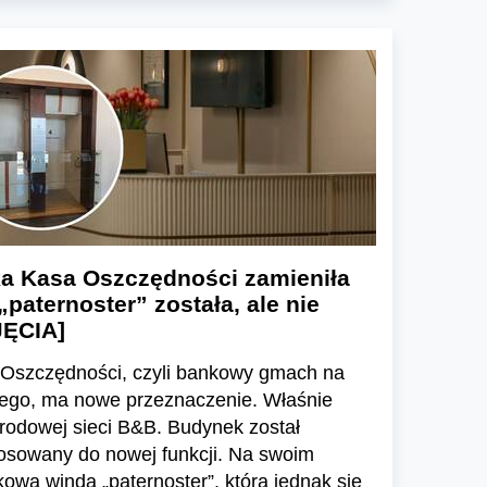
a Kasa Oszczędności zamieniła
„paternoster” została, ale nie
JĘCIA]
 Oszczędności, czyli bankowy gmach na
nego, ma nowe przeznaczenie. Właśnie
arodowej sieci B&B. Budynek został
osowany do nowej funkcji. Na swoim
kowa winda „paternoster”, którą jednak się