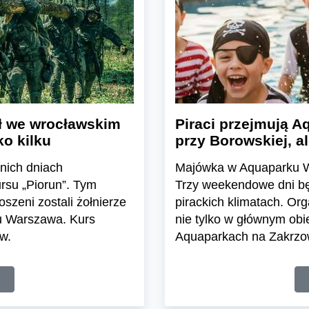
ał we wrocławskim
Piraci przejmują 
ko kilku
przy Borowskiej, a
nich dniach
Majówka w Aquaparku W
ursu „Piorun”. Tym
Trzy weekendowe dni b
zeni zostali żołnierze
pirackich klimatach. Org
u Warszawa. Kurs
nie tylko w głównym obie
ów.
Aquaparkach na Zakrzow