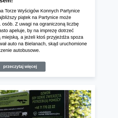
usem!
na Torze Wyścigów Konnych Partynice
ajbliższy piątek na Partynice może
. osób. Z uwagi na ograniczoną liczbę
sto apeluje, by na imprezę dotrzeć
 miejską, a jeżeli ktoś przyjeżdża spoza
wał auto na Bielanach, skąd uruchomione
ączenie autobusowe.
przeczytaj więcej