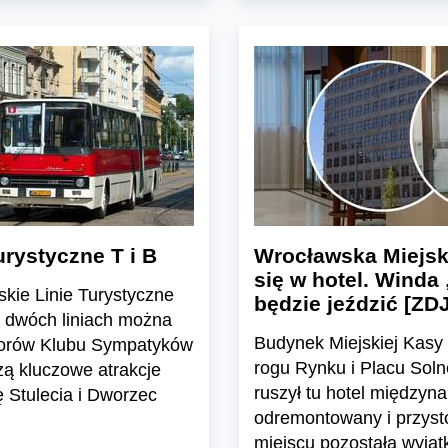
urystyczne T i B
Wrocławska Miejsk
się w hotel. Winda 
kie Linie Turystyczne
będzie jeździć [ZD
a dwóch liniach można
Budynek Miejskiej Kasy
iorów Klubu Sympatyków
rogu Rynku i Placu Sol
zą kluczowe atrakcje
ruszył tu hotel międzyn
ę Stulecia i Dworzec
odremontowany i przyst
miejscu pozostała wyjąt