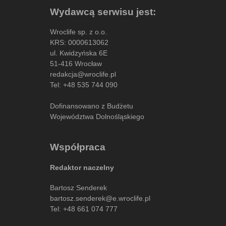
Wydawcą serwisu jest:
Wroclife sp. z o.o.
KRS: 0000613062
ul. Kwidzyńska 6E
51-416 Wrocław
redakcja@wroclife.pl
Tel:
+48 535 744 090
Dofinansowano z Budżetu
Województwa Dolnośląskiego
Współpraca
Redaktor naczelny
Bartosz Senderek
bartosz.senderek@e.wroclife.pl
Tel:
+48 661 074 777