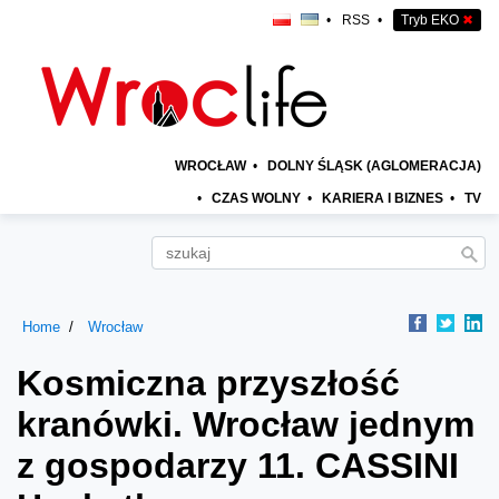
•
RSS
•
Tryb EKO
✖
WROCŁAW
•
DOLNY ŚLĄSK (AGLOMERACJA)
•
CZAS WOLNY
•
KARIERA I BIZNES
•
TV
Home
Wrocław
Kosmiczna przyszłość
kranówki. Wrocław jednym
z gospodarzy 11. CASSINI