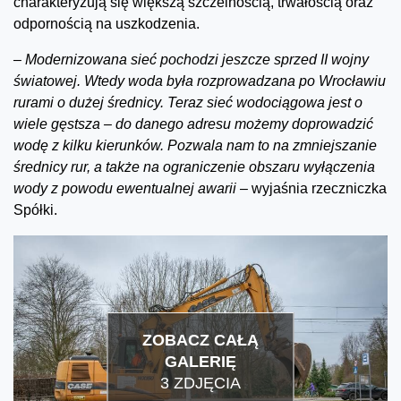
charakteryzują się większą szczelnością, trwałością oraz
odpornością na uszkodzenia.
–
Modernizowana sieć pochodzi jeszcze sprzed II wojny
światowej. Wtedy woda była rozprowadzana po Wrocławiu
rurami o dużej średnicy. Teraz sieć wodociągowa jest o
wiele gęstsza – do danego adresu możemy doprowadzić
wodę z kilku kierunków. Pozwala nam to na zmniejszanie
średnicy rur, a także na ograniczenie obszaru wyłączenia
wody z powodu ewentualnej awarii
– wyjaśnia rzeczniczka
Spółki.
ZOBACZ CAŁĄ
GALERIĘ
3 ZDJĘCIA