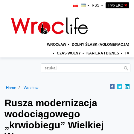
•
RSS
•
Tryb EKO
✖
WROCŁAW
•
DOLNY ŚLĄSK (AGLOMERACJA)
•
CZAS WOLNY
•
KARIERA I BIZNES
•
TV
Home
Wrocław
Rusza modernizacja
wodociągowego
„krwiobiegu” Wielkiej