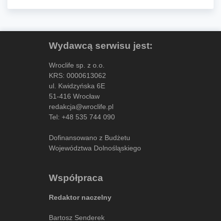
Wydawcą serwisu jest:
Wroclife sp. z o.o.
KRS: 0000613062
ul. Kwidzyńska 6E
51-416 Wrocław
redakcja@wroclife.pl
Tel:
+48 535 744 090
Dofinansowano z Budżetu
Województwa Dolnośląskiego
Współpraca
Redaktor naczelny
Bartosz Senderek