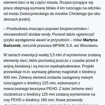
element sieci w tej części miasta. Rozpoczynające się
prace obejmują wymianę blisko 4 km rurociągu na odcinku
od mostu Zwierzynieckiego do mostów Chrobrego (po obu
stronach jezdni).
–
Przebudowa znacząco poprawi bezpieczeństwo i
niezawodność dostaw wody. Pozwoli także ograniczyć
ryzyko wystąpienia awarii w przyszłości –
mówi
Martyna
Bańcerek
, rzecznik prasowa MPWiK S.A. we Wrocławiu.
W ramach inwestycji wartej 5,5 mln zł wymienione zostaną
elementy sieci, które pochodzą jeszcze z czasów przed II
wojną światową i są mocno wyeksploatowane. Projekt
przewiduje m.in. wymianę głównej magistrali o średnicy
400 mm. Żeliwny element zostanie zastąpiony nowym
rurociągiem o średnicy 225 mm, wykonanym z
nowoczesnego tworzywa PEHD. Z kolei żeliwne sieci
rozdzielcze o średnicy 125 mm zostaną wymienione na
rury PEHD o średnicy 160 mm. Nowe przewody