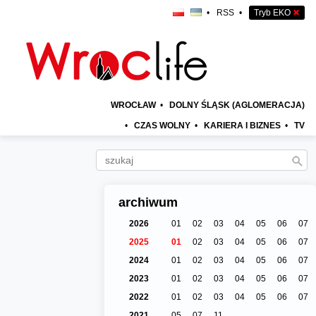
•
RSS
•
Tryb EKO
✖
WROCŁAW
•
DOLNY ŚLĄSK (AGLOMERACJA)
•
CZAS WOLNY
•
KARIERA I BIZNES
•
TV
archiwum
2026
01
02
03
04
05
06
07
2025
01
02
03
04
05
06
07
2024
01
02
03
04
05
06
07
2023
01
02
03
04
05
06
07
2022
01
02
03
04
05
06
07
2021
05
07
11