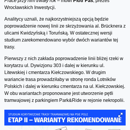
Prace przy nim trwały rok –
mówi
Piotr Paś
, prezes
Wrocławskich Inwestycji.
Analitycy uznali, że najkorzystniejszą opcją będzie
poprowadzenie nowej linii ze skrzyżowania al. Brücknera z
ulicami Kwidzyńską i Toruńską. W ostatecznej wersji
studium zarekomendowano wybór dwóch wariantów tej
trasy.
Pierwszy z nich zakłada poprowadzenie linii bliżej rzeki w
korytarzu ul. Dywizjonu 303 i dalej w kierunku ul.
Litewskiej i cmentarza Kiełczowskiego. W drugim
wariancie trasa prowadziłaby w stronę ronda Lotników
Polskich i dalej w kierunku cmentarza na ul. Kiełczowskiej.
W obu wariantach proponowane jest utworzenie pętli
tramwajowej z parkingiem Park&Ride w rejonie nekropolii.