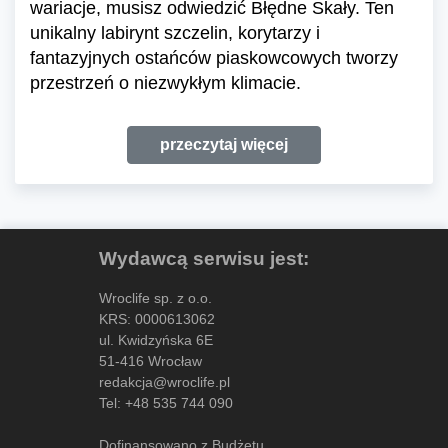
wariacje, musisz odwiedzić Błędne Skały. Ten
unikalny labirynt szczelin, korytarzy i
fantazyjnych ostańców piaskowcowych tworzy
przestrzeń o niezwykłym klimacie.
przeczytaj więcej
Wydawcą serwisu jest:
Wroclife sp. z o.o.
KRS: 0000613062
ul. Kwidzyńska 6E
51-416 Wrocław
redakcja@wroclife.pl
Tel:
+48 535 744 090
Dofinansowano z Budżetu