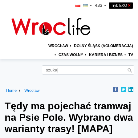
•
RSS
•
Tryb EKO
✖
WROCŁAW
•
DOLNY ŚLĄSK (AGLOMERACJA)
•
CZAS WOLNY
•
KARIERA I BIZNES
•
TV
Home
Wrocław
Tędy ma pojechać tramwaj
na Psie Pole. Wybrano dwa
warianty trasy! [MAPA]