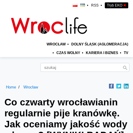
•
RSS
•
Tryb EKO
✖
WROCŁAW
•
DOLNY ŚLĄSK (AGLOMERACJA)
•
CZAS WOLNY
•
KARIERA I BIZNES
•
TV
Home
Wrocław
Co czwarty wrocławianin
regularnie pije kranówkę.
Jak oceniamy jakość wody