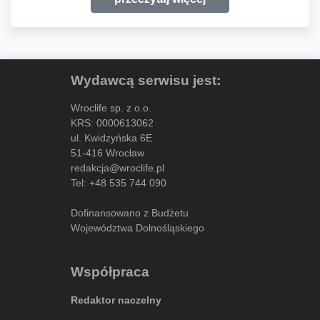
Wydawcą serwisu jest:
Wroclife sp. z o.o.
KRS: 0000613062
ul. Kwidzyńska 6E
51-416 Wrocław
redakcja@wroclife.pl
Tel:
+48 535 744 090
Dofinansowano z Budżetu
Województwa Dolnośląskiego
Współpraca
Redaktor naczelny