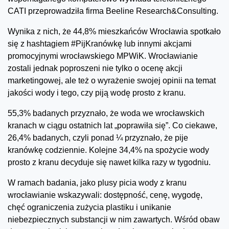
CATI przeprowadziła firma Beeline Research&Consulting.
Wynika z nich, że 44,8% mieszkańców Wrocławia spotkało
się z hashtagiem #PijKranówkę lub innymi akcjami
promocyjnymi wrocławskiego MPWiK. Wrocławianie
zostali jednak poproszeni nie tylko o ocenę akcji
marketingowej, ale też o wyrażenie swojej opinii na temat
jakości wody i tego, czy piją wodę prosto z kranu.
55,3% badanych przyznało, że woda we wrocławskich
kranach w ciągu ostatnich lat „poprawiła się”. Co ciekawe,
26,4% badanych, czyli ponad ¼ przyznało, że pije
kranówkę codziennie. Kolejne 34,4% na spożycie wody
prosto z kranu decyduje się nawet kilka razy w tygodniu.
W ramach badania, jako plusy picia wody z kranu
wrocławianie wskazywali: dostępność, cenę, wygodę,
chęć ograniczenia zużycia plastiku i unikanie
niebezpiecznych substancji w nim zawartych. Wśród obaw