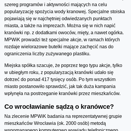
szereg programów i aktywności mających na celu
popularyzację spożycia wody kranowej. Specjalne stoiska
pojawiają się w najchętniej odwiedzanych punktach
miasta, a także na imprezach. Można się w nich napić
kranówki np. z dodatkami owoców, mięty, a nawet ogórka.
MPWiK prowadzi też specjalne akcje, w ramach których
rozdaje wielorazowe butelki mające zachęcić nas do
ograniczenia liczby zużywanego plastiku.
Miejska spółka szacuje, że poprzez tego typu akcje, tylko
w ubiegłym roku, z popularyzacją kranówki udało się
dotrzeć do ponad 417 tysięcy osób. Po tym wszystkim
miasto postanowiło sprawdzić, jak tak duża kampania
wpłynęła na postrzeganie kranówki przez mieszkańców.
Co wrocławianie sądzą o kranówce?
Na zlecenie MPWiK badania na reprezentatywnej grupie
mieszkańców Wrocławia (ok. 2000 osób) metodą
wspomaganego komputerowo wywiadu telefonicznego