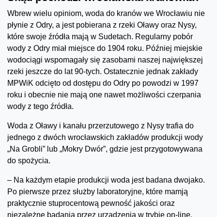
Wbrew wielu opiniom, woda do kranów we Wrocławiu nie
płynie z Odry, a jest pobierana z rzeki Oławy oraz Nysy,
które swoje źródła mają w Sudetach. Regularny pobór
wody z Odry miał miejsce do 1904 roku. Później miejskie
wodociągi wspomagały się zasobami naszej największej
rzeki jeszcze do lat 90-tych. Ostatecznie jednak zakłady
MPWiK odcięto od dostępu do Odry po powodzi w 1997
roku i obecnie nie mają one nawet możliwości czerpania
wody z tego źródła.
Woda z Oławy i kanału przerzutowego z Nysy trafia do
jednego z dwóch wrocławskich zakładów produkcji wody
„Na Grobli” lub „Mokry Dwór”, gdzie jest przygotowywana
do spożycia.
– Na każdym etapie produkcji woda jest badana dwojako.
Po pierwsze przez służby laboratoryjne, które mamją
praktycznie stuprocentową pewność jakości oraz
niezależne badania przez urządzenia w trybie on-line.