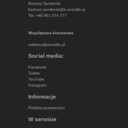
Bartosz Senderek
bartosz.senderek@e.wroclife.pl
Tel:
+48 661 074 777
Współpraca biznesowa
reklama@wroclife.pl
Social media:
Facebook
Twitter
YouTube
Instagram
Informacje
Polityka prywatności
W serwisie