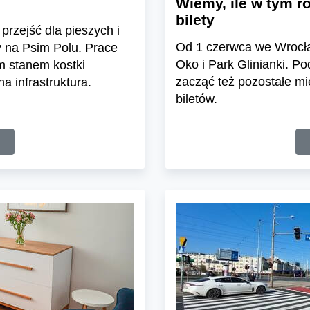
Wiemy, ile w tym r
bilety
przejść dla pieszych i
Od 1 czerwca we Wrocław
y na Psim Polu. Prace
Oko i Park Glinianki. P
m stanem kostki
zacząć też pozostałe mi
a infrastruktura.
biletów.