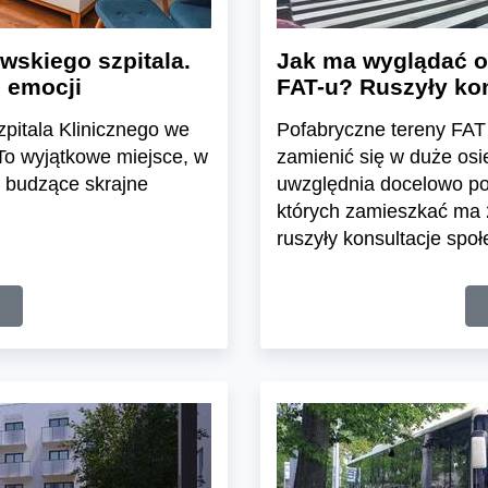
wskiego szpitala.
Jak ma wyglądać o
 emocji
FAT-u? Ruszyły ko
zpitala Klinicznego we
Pofabryczne tereny FAT 
 To wyjątkowe miejsce, w
zamienić się w duże os
 budzące skrajne
uwzględnia docelowo po
których zamieszkać ma 
ruszyły konsultacje spo