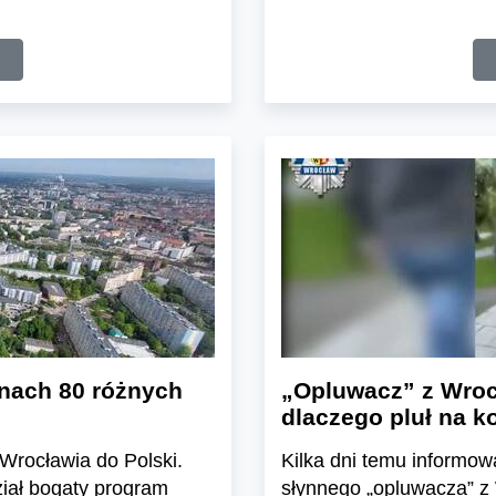
anach 80 różnych
„Opluwacz” z Wrocł
dlaczego pluł na k
Wrocławia do Polski.
Kilka dni temu informowa
ział bogaty program
słynnego „opluwacza” z