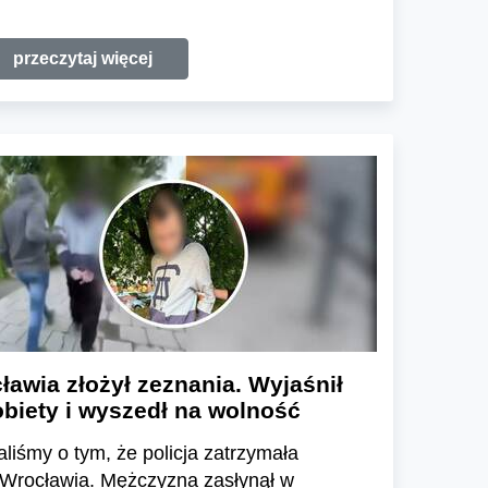
przeczytaj więcej
awia złożył zeznania. Wyjaśnił
obiety i wyszedł na wolność
liśmy o tym, że policja zatrzymała
 Wrocławia. Mężczyzna zasłynął w