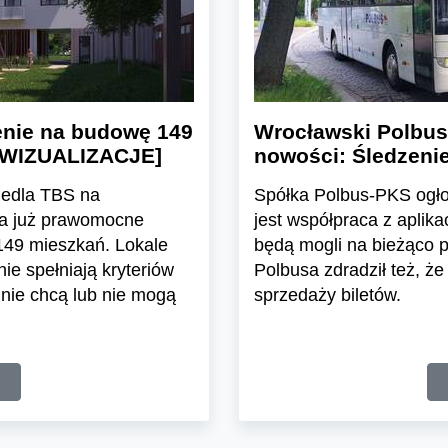
enie na budowę 149
Wrocławski Polbus
[WIZUALIZACJE]
nowości: Śledzenie
iedla TBS na
Spółka Polbus-PKS ogło
ma już prawomocne
jest współpraca z aplik
49 mieszkań. Lokale
będą mogli na bieżąco 
ie spełniają kryteriów
Polbusa zdradził też, 
 nie chcą lub nie mogą
sprzedaży biletów.