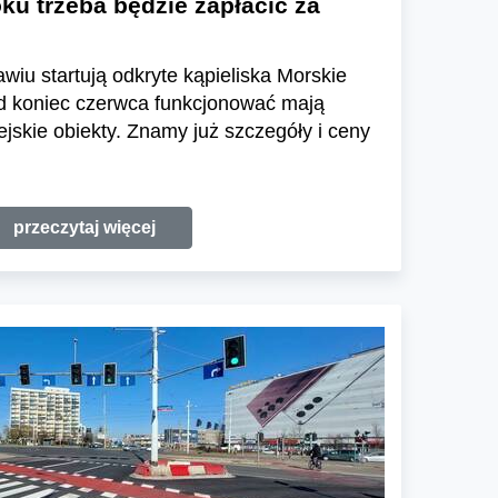
oku trzeba będzie zapłacić za
iu startują odkryte kąpieliska Morskie
od koniec czerwca funkcjonować mają
ejskie obiekty. Znamy już szczegóły i ceny
przeczytaj więcej