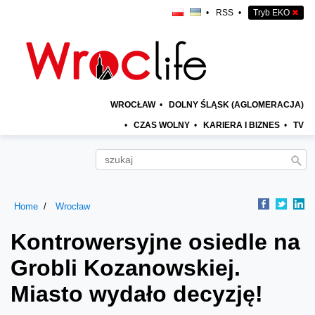
•
RSS
•
Tryb EKO
✖
WROCŁAW
•
DOLNY ŚLĄSK (AGLOMERACJA)
•
CZAS WOLNY
•
KARIERA I BIZNES
•
TV
Home
Wrocław
Kontrowersyjne osiedle na
Grobli Kozanowskiej.
Miasto wydało decyzję!