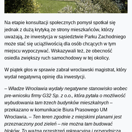
Na etapie konsultacji społecznych pomysł spotkał się
jednak z dużą krytyką ze strony mieszkańców, którzy
uważają, że inwestycja w sąsiedztwie Parku Zachodniego
może stać się uciążliwością dla osób chcących w tym
miejscu wypoczywać. Wskazywali też, że obecność
osiedla zwiększy ruch samochodowy w tej okolicy.
W piątek głos w sprawie zabrał wrocławski magistrat, który
wydał negatywną opinię dla inwestycji.
–
Władze Wrocławia wydały negatywne stanowisko wobec
pre-wniosku firmy G32 Sp. z o.o., która pytała o możliwość
wybudowania tam trzech budynków mieszkalnych –
przekazano w komunikacie Biura Prasowego UM
Wrocławia.
– T
en teren zgodnie z miejskimi planami jest
przeznaczony pod zieleń – nie można tam budować
bloków. To ważna przestrzeń rekreacyjna i przyrodnicza,