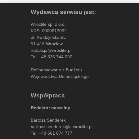
Wydawcą serwisu jest:
Wroclife sp. z o.o.
KRS: 0000613062
ul. Kwidzyńska 6E
51-416 Wrocław
redakcja@wroclife.pl
Tel:
+48 535 744 090
Dofinansowano z Budżetu
Województwa Dolnośląskiego
Współpraca
Redaktor naczelny
Bartosz Senderek
bartosz.senderek@e.wroclife.pl
Tel:
+48 661 074 777