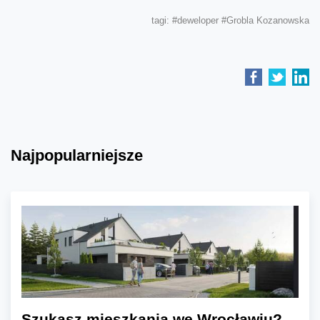
tagi:
#deweloper
#Grobla Kozanowska
Najpopularniejsze
Szukasz mieszkania we Wrocławiu?