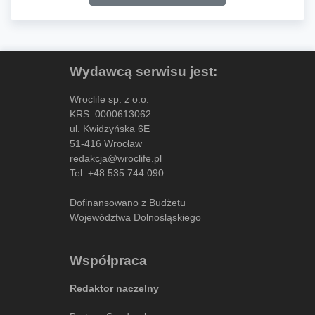
Wydawcą serwisu jest:
Wroclife sp. z o.o.
KRS: 0000613062
ul. Kwidzyńska 6E
51-416 Wrocław
redakcja@wroclife.pl
Tel:
+48 535 744 090
Dofinansowano z Budżetu
Województwa Dolnośląskiego
Współpraca
Redaktor naczelny