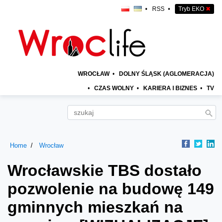
•
RSS
•
Tryb EKO
✖
WROCŁAW
•
DOLNY ŚLĄSK (AGLOMERACJA)
•
CZAS WOLNY
•
KARIERA I BIZNES
•
TV
Home
Wrocław
Wrocławskie TBS dostało
pozwolenie na budowę 149
gminnych mieszkań na