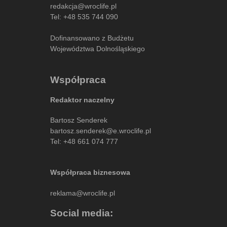
redakcja@wroclife.pl
Tel:
+48 535 744 090
Dofinansowano z Budżetu
Województwa Dolnośląskiego
Współpraca
Redaktor naczelny
Bartosz Senderek
bartosz.senderek@e.wroclife.pl
Tel:
+48 661 074 777
Współpraca biznesowa
reklama@wroclife.pl
Social media: