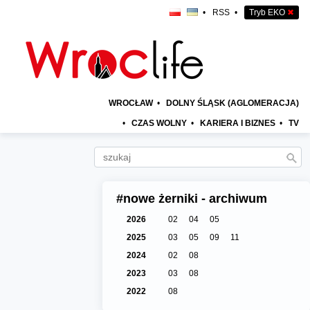
•
RSS
•
Tryb EKO
✖
WROCŁAW
•
DOLNY ŚLĄSK (AGLOMERACJA)
•
CZAS WOLNY
•
KARIERA I BIZNES
•
TV
#nowe żerniki - archiwum
2026
02
04
05
2025
03
05
09
11
2024
02
08
2023
03
08
2022
08