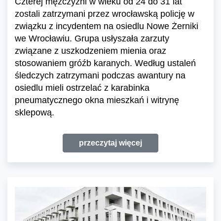
Czterej mężczyźni w wieku od 24 do 31 lat
zostali zatrzymani przez wrocławską policję w
związku z incydentem na osiedlu Nowe Żerniki
we Wrocławiu. Grupa usłyszała zarzuty
związane z uszkodzeniem mienia oraz
stosowaniem gróźb karanych. Według ustaleń
śledczych zatrzymani podczas awantury na
osiedlu mieli ostrzelać z karabinka
pneumatycznego okna mieszkań i witrynę
sklepową.
przeczytaj więcej