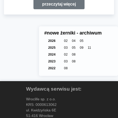
przeczytaj więcej
#nowe żerniki - archiwum
2026
02
04
05
2025
03
05
09
11
2024
02
08
2023
03
08
2022
08
Wydawcą serwisu jest:
Wroclife sp. z o.o.
KRS: 0000613062
ul. Kwidzyńska 6E
51-416 Wrocław