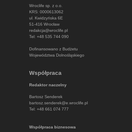
Wroclife sp. z o.o.
KRS: 0000613062
ul. Kwidzyńska 6E
51-416 Wrocław
redakcja@wroclife.pl
Tel:
+48 535 744 090
Dofinansowano z Budżetu
Województwa Dolnośląskiego
Współpraca
Redaktor naczelny
Bartosz Senderek
bartosz.senderek@e.wroclife.pl
Tel:
+48 661 074 777
Współpraca biznesowa