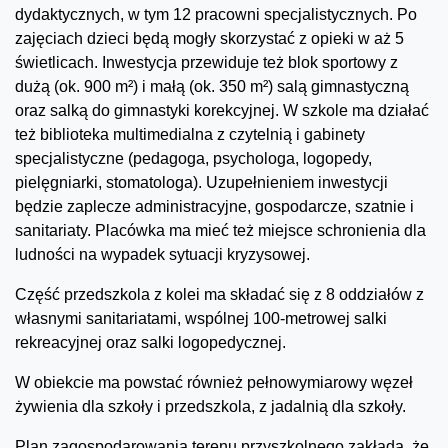
dydaktycznych, w tym 12 pracowni specjalistycznych. Po
zajęciach dzieci będą mogły skorzystać z opieki w aż 5
świetlicach. Inwestycja przewiduje też blok sportowy z
dużą (ok. 900 m²) i małą (ok. 350 m²) salą gimnastyczną
oraz salką do gimnastyki korekcyjnej. W szkole ma działać
też biblioteka multimedialna z czytelnią i gabinety
specjalistyczne (pedagoga, psychologa, logopedy,
pielęgniarki, stomatologa). Uzupełnieniem inwestycji
będzie zaplecze administracyjne, gospodarcze, szatnie i
sanitariaty. Placówka ma mieć też miejsce schronienia dla
ludności na wypadek sytuacji kryzysowej.
Część przedszkola z kolei ma składać się z 8 oddziałów z
własnymi sanitariatami, wspólnej 100-metrowej salki
rekreacyjnej oraz salki logopedycznej.
W obiekcie ma powstać również pełnowymiarowy węzeł
żywienia dla szkoły i przedszkola, z jadalnią dla szkoły.
Plan zagospodarowania terenu przyszkolnego zakłada, że