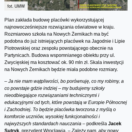
fot. UMW
Plan zakłada budowę placówki wykorzystującej
najnowocześniejsze rozwiązania oświatowe w kraju.
Rozmiarowo szkoła na Nowych Żernikach ma być
podobna do już istniejących placówek na Jagodnie i Lipie
Piotrowskiej oraz zespołu powstającego obecnie na
Partynicach. Budowa wspomnianego obiektu przy ul.
Zwycięskiej ma kosztować ok. 90 mln zł. Skala inwestycji
na Nowych Żernikach będzie miała podobne rozmiary.
–
Ja nie mam wątpliwości, bo porównuję, co my robimy, a
co powstaje gdzie indziej – my budujemy szkoły
nieodbiegające rozwiązaniami technicznymi i
edukacyjnymi od tych, które powstają w Europie Północnej
i Zachodniej. To będzie placówka tworzona z myślą o
komforcie uczniów, wysokiej funkcjonalności i
najwyższych standardach nauczania –
podkreśla
Jacek
Sutryk
, prezydent Wrocławia.
– Zależy nam, aby nowy