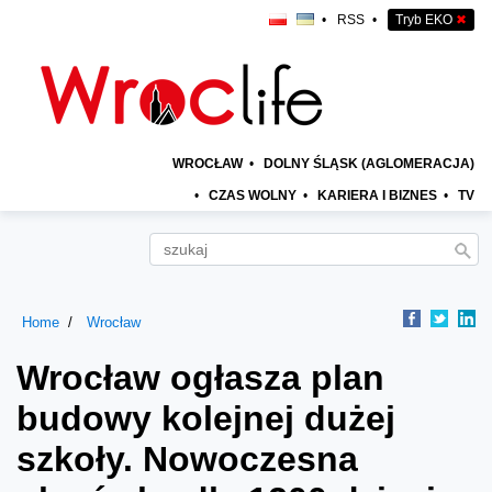
•
RSS
•
Tryb EKO
✖
WROCŁAW
•
DOLNY ŚLĄSK (AGLOMERACJA)
•
CZAS WOLNY
•
KARIERA I BIZNES
•
TV
Home
Wrocław
Wrocław ogłasza plan
budowy kolejnej dużej
szkoły. Nowoczesna