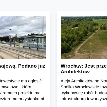
wajową. Podano już
Wrocław: Jest prze
Architektów
Inwestycje ma ogłosić
Aleja Architektów na N
amwajowej, która
Spółka Wrocławskie Inwe
 W ramach projektu ma
wykonawcę robót budowl
 czterema przystankami.
infrastruktura towarzysz