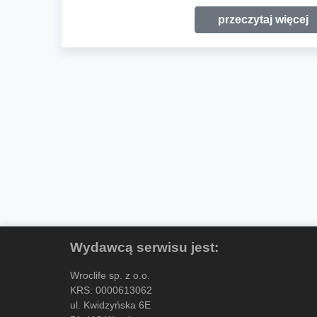
przeczytaj więcej
Wydawcą serwisu jest:
Wroclife sp. z o.o.
KRS: 0000613062
ul. Kwidzyńska 6E