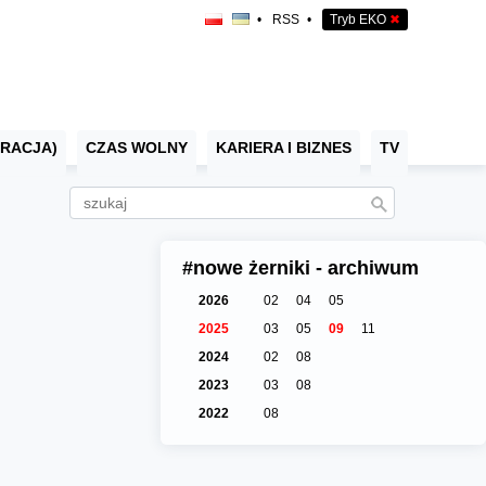
•
RSS
•
Tryb EKO
✖
RACJA)
CZAS WOLNY
KARIERA I BIZNES
TV
#nowe żerniki - archiwum
2026
02
04
05
2025
03
05
09
11
2024
02
08
2023
03
08
2022
08