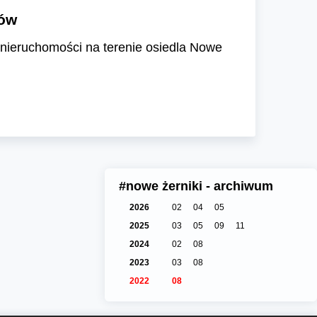
gów
 nieruchomości na terenie osiedla Nowe
#nowe żerniki - archiwum
2026
02
04
05
2025
03
05
09
11
2024
02
08
2023
03
08
2022
08