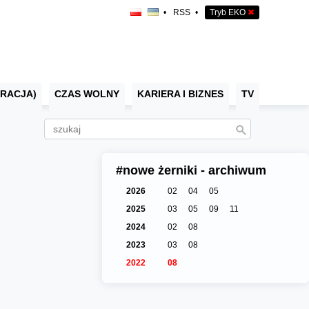
•
RSS
•
Tryb EKO
✖
RACJA)
CZAS WOLNY
KARIERA I BIZNES
TV
#nowe żerniki - archiwum
2026
02
04
05
2025
03
05
09
11
2024
02
08
2023
03
08
2022
08