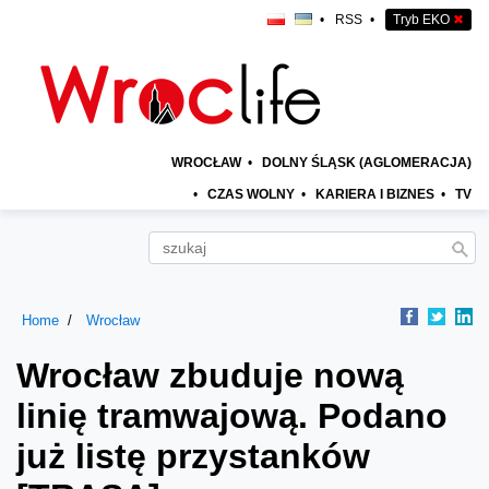
•
RSS
•
Tryb EKO
✖
WROCŁAW
•
DOLNY ŚLĄSK (AGLOMERACJA)
•
CZAS WOLNY
•
KARIERA I BIZNES
•
TV
Home
Wrocław
Wrocław zbuduje nową
linię tramwajową. Podano
już listę przystanków