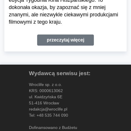
edycja Tygodnia Kina Hiszpańskiego. To
dokonała okazja, by zapoznać się z mniej
znanymi, ale niezwykle ciekawymi produkcjami
filmowymi z tego kraju.
przeczytaj więcej
Wydawcą serwisu jest:
Wroclife sp. z o.o.
KRS: 0000613062
ul. Kwidzyńska 6E
51-416 Wrocław
redakcja@wroclife.pl
Tel:
+48 535 744 090
Dofinansowano z Budżetu