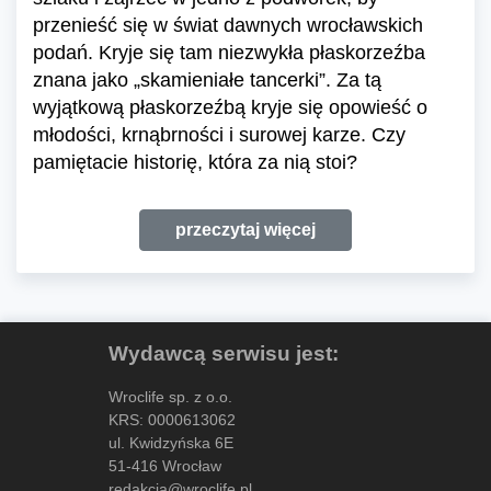
przenieść się w świat dawnych wrocławskich
podań. Kryje się tam niezwykła płaskorzeźba
znana jako „skamieniałe tancerki”. Za tą
wyjątkową płaskorzeźbą kryje się opowieść o
młodości, krnąbrności i surowej karze. Czy
pamiętacie historię, która za nią stoi?
przeczytaj więcej
Wydawcą serwisu jest:
Wroclife sp. z o.o.
KRS: 0000613062
ul. Kwidzyńska 6E
51-416 Wrocław
redakcja@wroclife.pl