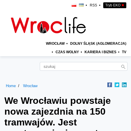
•
RSS
•
Tryb EKO
✖
WROCŁAW
•
DOLNY ŚLĄSK (AGLOMERACJA)
•
CZAS WOLNY
•
KARIERA I BIZNES
•
TV
Home
Wrocław
We Wrocławiu powstaje
nowa zajezdnia na 150
tramwajów. Jest