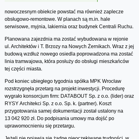
nowoczesnym obiekcie powstać ma również zaplecze
obsługowo-remontowe. W planach są m.in. hale
serwisowe, myjnia, lakiernia oraz budynek Centrali Ruchu.
Planowana zajezdnia ma zostać wybudowana w rejonie
ul. Architektów i T. Brzozy na Nowych Żernikach. Wraz z jej
budową wzdłuż nowego osiedla poprowadzona ma zostać
linia tramwajowa, która posłuży do obsługi mieszkańców
tej części miasta.
Pod koniec ubiegłego tygodnia spółka MPK Wrocław
rozstrzygnęła przetarg na projekt inwestycji. Procedurę
wygrało konsorcjum firm: DATABOUT Sp. z o.o. (lider) oraz
RYSY Architekci Sp. z o.o. Sp. k. (partner). Koszt
przygotowania samej dokumentacji został ustalony na
13 042 920 zł. Do podpisania umowy ma dojść po
uprawomocnieniu się przetargu.
Jeżeli nie pojawią się żadne nieoczekiwane trudności, w