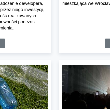
iadczenie dewelopera,
mieszkająca we Wrocławi
przez niego inwestycji,
ość realizowanych
 pewności podczas
nienia.