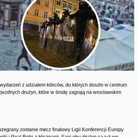
wydarzeń z udziałem kibiców, do których doszło w centrum
yjezdnych drużyn, które w środę zagrają na wrocławskim
ozegrany zostanie mecz finałowy Ligii Konferencji Europy
ii i Real Betis z Hiszpanii. Fani obu drużyn są już we