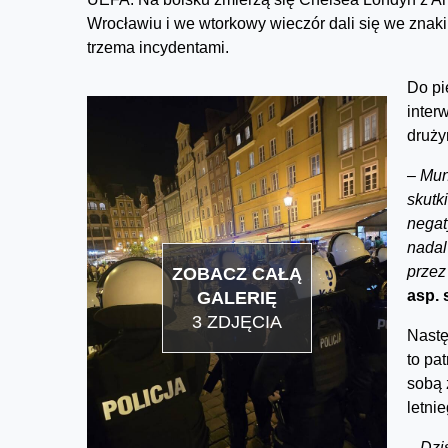
Wrocławiu i we wtorkowy wieczór dali się we znaki
trzema incydentami.
Do pi
inter
druży
–
Mun
skutki
negat
nadal
przez
ZOBACZ CAŁĄ
asp. 
GALERIĘ
3 ZDJĘCIA
Nastę
to pa
sobą 
letni
–
Dzi