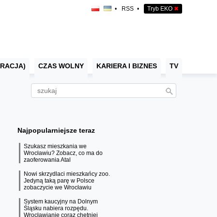
•
RSS
•
Tryb EKO
✖
RACJA)
CZAS WOLNY
KARIERA I BIZNES
TV
Najpopularniejsze teraz
Szukasz mieszkania we
Wrocławiu? Zobacz, co ma do
zaoferowania Atal
Nowi skrzydlaci mieszkańcy zoo.
Jedyną taką parę w Polsce
zobaczycie we Wrocławiu
System kaucyjny na Dolnym
Śląsku nabiera rozpędu.
Wrocławianie coraz chętniej