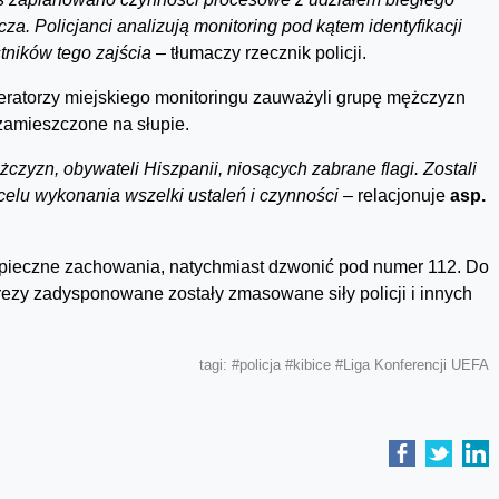
cza. Policjanci analizują monitoring pod kątem identyfikacji
tników tego zajścia –
tłumaczy rzecznik policji.
eratorzy miejskiego monitoringu zauważyli grupę mężczyzn
 zamieszczone na słupie.
żczyzn, obywateli Hiszpanii, niosących zabrane flagi. Zostali
celu wykonania wszelki ustaleń i czynności
– relacjonuje
asp.
zpieczne zachowania, natychmiast dzwonić pod numer 112. Do
ezy zadysponowane zostały zmasowane siły policji i innych
tagi:
#policja
#kibice
#Liga Konferencji UEFA