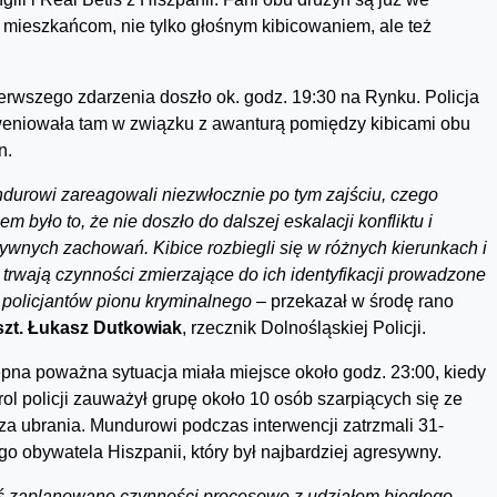
 mieszkańcom, nie tylko głośnym kibicowaniem, ale też
erwszego zdarzenia doszło ok. godz. 19:30 na Rynku. Policja
weniowała tam w związku z awanturą pomiędzy kibicami obu
n.
durowi zareagowali niezwłocznie po tym zajściu, czego
em było to, że nie doszło do dalszej eskalacji konfliktu i
ywnych zachowań. Kibice rozbiegli się w różnych kierunkach i
 trwają czynności zmierzające do ich identyfikacji prowadzone
 policjantów pionu kryminalnego –
przekazał w środę rano
szt. Łukasz Dutkowiak
, rzecznik Dolnośląskiej Policji.
pna poważna sytuacja miała miejsce około godz. 23:00, kiedy
trol policji zauważył grupę około 10 osób szarpiących się ze
za ubrania. Mundurowi podczas interwencji zatrzmali 31-
ego obywatela Hiszpanii, który był najbardziej agresywny.
ś zaplanowano czynności procesowe z udziałem biegłego