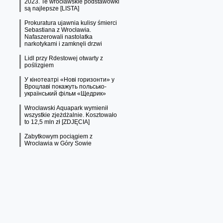
2023. Te wrocławskie podstawówki
są najlepsze [LISTA]
Prokuratura ujawnia kulisy śmierci
Sebastiana z Wrocławia.
Nafaszerowali nastolatka
narkotykami i zamknęli drzwi
Lidl przy Rdestowej otwarty z
poślizgiem
У кінотеатрі «Нові горизонти» у
Вроцлаві покажуть польсько-
український фільм «Щедрик»
Wrocławski Aquapark wymienił
wszystkie zjeżdżalnie. Kosztowało
to 12,5 mln zł [ZDJĘCIA]
Zabytkowym pociągiem z
Wrocławia w Góry Sowie