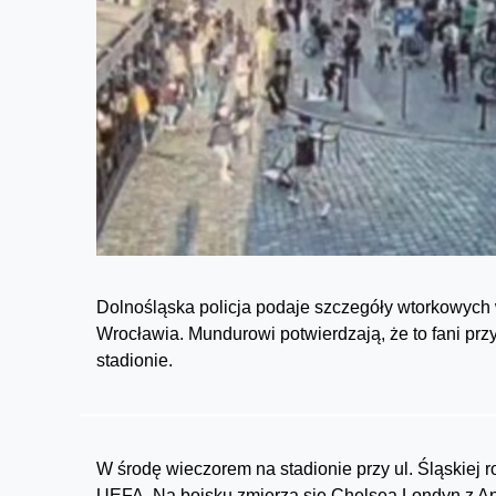
Dolnośląska policja podaje szczegóły wtorkowych 
Wrocławia. Mundurowi potwierdzają, że to fani prz
stadionie.
W środę wieczorem na stadionie przy ul. Śląskiej r
UEFA. Na boisku zmierzą się Chelsea Londyn z Angl