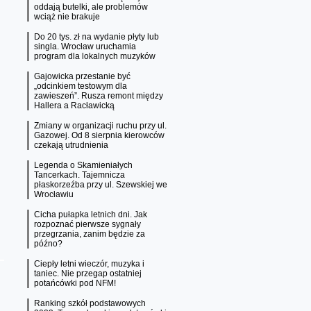
oddają butelki, ale problemów
wciąż nie brakuje
Do 20 tys. zł na wydanie płyty lub
singla. Wrocław uruchamia
program dla lokalnych muzyków
Gajowicka przestanie być
„odcinkiem testowym dla
zawieszeń”. Rusza remont między
Hallera a Racławicką
Zmiany w organizacji ruchu przy ul.
Gazowej. Od 8 sierpnia kierowców
czekają utrudnienia
Legenda o Skamieniałych
Tancerkach. Tajemnicza
płaskorzeźba przy ul. Szewskiej we
Wrocławiu
Cicha pułapka letnich dni. Jak
rozpoznać pierwsze sygnały
przegrzania, zanim będzie za
późno?
Ciepły letni wieczór, muzyka i
taniec. Nie przegap ostatniej
potańcówki pod NFM!
Ranking szkół podstawowych