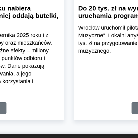
u nabiera
Do 20 tys. zł na wy
iej oddają butelki,
uruchamia program
Wrocław uruchomił pil
ernika 2025 roku i z
Muzyczne”. Lokalni arty
epy oraz mieszkańców.
tys. zł na przygotowanie
ne efekty – miliony
muzycznego.
 punktów odbioru i
ów. Dane pokazują
wania, a jego
korzystania i