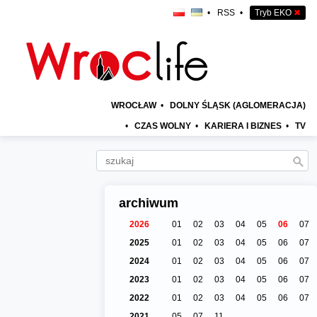
•
RSS
•
Tryb EKO
✖
WROCŁAW
•
DOLNY ŚLĄSK (AGLOMERACJA)
•
CZAS WOLNY
•
KARIERA I BIZNES
•
TV
archiwum
2026
01
02
03
04
05
06
07
2025
01
02
03
04
05
06
07
2024
01
02
03
04
05
06
07
2023
01
02
03
04
05
06
07
2022
01
02
03
04
05
06
07
2021
05
07
11