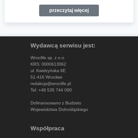
przeczytaj więcej
Wydawcą serwisu jest:
Wroclife sp. z o.o.
KRS: 0000613062
ul. Kwidzyńska 6E
51-416 Wrocław
redakcja@wroclife.pl
Tel:
+48 535 744 090
Dofinansowano z Budżetu
Województwa Dolnośląskiego
Współpraca