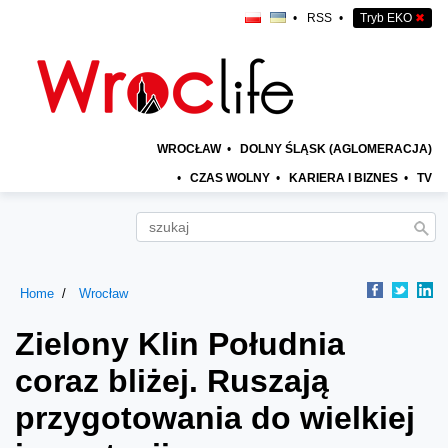
•
RSS
•
Tryb EKO
✖
WROCŁAW
•
DOLNY ŚLĄSK (AGLOMERACJA)
•
CZAS WOLNY
•
KARIERA I BIZNES
•
TV
Home
Wrocław
Zielony Klin Południa
coraz bliżej. Ruszają
przygotowania do wielkiej