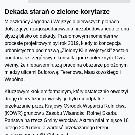
Dekada starań o zielone korytarze
Mieszkańcy Jagodna i Wojszyc o pierwszych planach
dotyczących zagospodarowania niezabudowanego terenu
słyszą blisko od dekady. Przełomowym momentem w
procesie projektowym był rok 2019, kiedy to koncepcja
urbanistyczna pod nazwą „Zielony Klin Wojszycki” została
poddana szczegółowym konsultacjom społecznym. Dziś
wiemy, że niebawem ruszą prace na obszarze położonym
między ulicami Buforową, Terenową, Maszkowskiego i
Wspólną.
Kluczowym krokiem formalnym, który ostatecznie otworzył
drogę do realizacji inwestycji, było nieodpłatne
przekazanie przez Krajowy Ośrodek Wsparcia Rolnictwa
(KOWR) gruntów z Zasobu Własności Rolnej Skarbu
Państwa na rzecz Gminy Wrocław. Akt ten miał miejsce 18
lutego 2026 roku, a wartość przekazanego terenu
oszacowano na 39,724 mln zł.