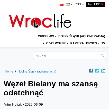
•
RSS
•
Tryb EKO
✖
WROCŁAW
•
DOLNY ŚLĄSK (AGLOMERACJA)
•
CZAS WOLNY
•
KARIERA I BIZNES
•
TV
Home
Dolny Śląsk (aglomeracja)
Węzeł Bielany ma szansę
odetchnąć
Artur Heliak
• 2026-06-09