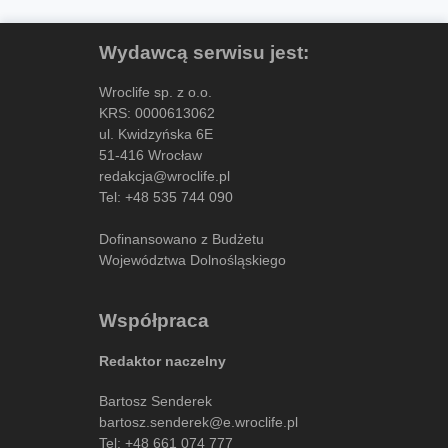
Wydawcą serwisu jest:
Wroclife sp. z o.o.
KRS: 0000613062
ul. Kwidzyńska 6E
51-416 Wrocław
redakcja@wroclife.pl
Tel:
+48 535 744 090
Dofinansowano z Budżetu
Województwa Dolnośląskiego
Współpraca
Redaktor naczelny
Bartosz Senderek
bartosz.senderek@e.wroclife.pl
Tel:
+48 661 074 777