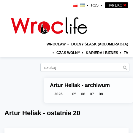
•
RSS
•
Tryb EKO
✖
WROCŁAW
•
DOLNY ŚLĄSK (AGLOMERACJA)
•
CZAS WOLNY
•
KARIERA I BIZNES
•
TV
Artur Heliak - archiwum
2026
05
06
07
08
Artur Heliak - ostatnie 20