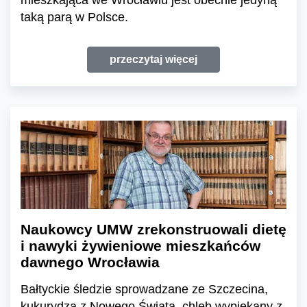
taką parą w Polsce.
przeczytaj więcej
Naukowcy UMW zrekonstruowali dietę
i nawyki żywieniowe mieszkańców
dawnego Wrocławia
Bałtyckie śledzie sprowadzane ze Szczecina,
kukurydza z Nowego Świata, chleb wypiekany z