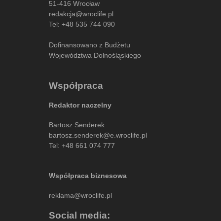
51-416 Wrocław
redakcja@wroclife.pl
Tel:
+48 535 744 090
Dofinansowano z Budżetu
Województwa Dolnośląskiego
Współpraca
Redaktor naczelny
Bartosz Senderek
bartosz.senderek@e.wroclife.pl
Tel:
+48 661 074 777
Współpraca biznesowa
reklama@wroclife.pl
Social media: