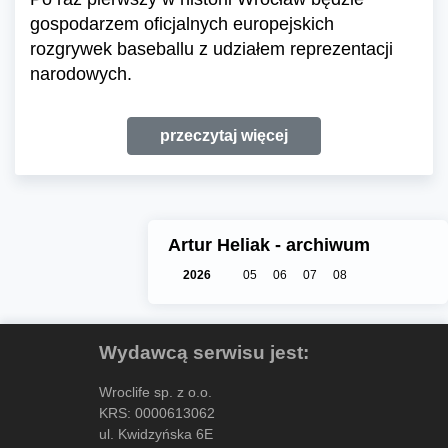
gospodarzem oficjalnych europejskich
rozgrywek baseballu z udziałem reprezentacji
narodowych.
przeczytaj więcej
Artur Heliak - archiwum
2026
05
06
07
08
Wydawcą serwisu jest:
Wroclife sp. z o.o.
KRS: 0000613062
ul. Kwidzyńska 6E