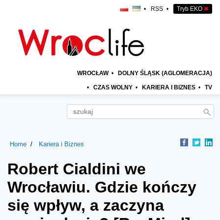
•
RSS
•
Tryb EKO
✖
WROCŁAW
•
DOLNY ŚLĄSK (AGLOMERACJA)
•
CZAS WOLNY
•
KARIERA I BIZNES
•
TV
Home
Kariera i Biznes
Robert Cialdini we
Wrocławiu. Gdzie kończy
się wpływ, a zaczyna