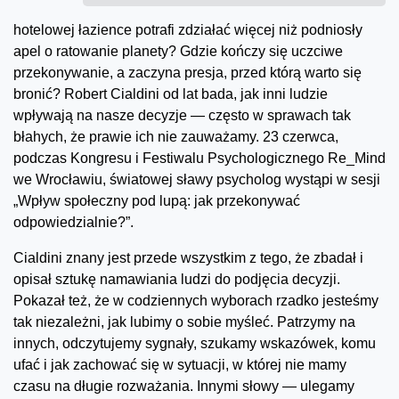
hotelowej łazience potrafi zdziałać więcej niż podniosły
apel o ratowanie planety? Gdzie kończy się uczciwe
przekonywanie, a zaczyna presja, przed którą warto się
bronić? Robert Cialdini od lat bada, jak inni ludzie
wpływają na nasze decyzje — często w sprawach tak
błahych, że prawie ich nie zauważamy. 23 czerwca,
podczas Kongresu i Festiwalu Psychologicznego Re_Mind
we Wrocławiu, światowej sławy psycholog wystąpi w sesji
„Wpływ społeczny pod lupą: jak przekonywać
odpowiedzialnie?”.
Cialdini znany jest przede wszystkim z tego, że zbadał i
opisał sztukę namawiania ludzi do podjęcia decyzji.
Pokazał też, że w codziennych wyborach rzadko jesteśmy
tak niezależni, jak lubimy o sobie myśleć. Patrzymy na
innych, odczytujemy sygnały, szukamy wskazówek, komu
ufać i jak zachować się w sytuacji, w której nie mamy
czasu na długie rozważania. Innymi słowy — ulegamy