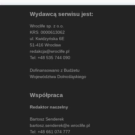
Wydawcą serwisu jest:
Wroclife sp. z o.o.
KRS: 0000613062
ul. Kwidzyńska 6E
51-416 Wrocław
redakcja@wroclife.pl
Tel:
+48 535 744 090
Dofinansowano z Budżetu
Województwa Dolnośląskiego
Współpraca
Redaktor naczelny
Bartosz Senderek
bartosz.senderek@e.wroclife.pl
Tel:
+48 661 074 777