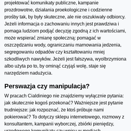
projektować komunikaty publiczne, kampanie
prozdrowotne, działania proekologiczne i codzienne
prośby tak, by były skuteczne, ale nie oszukiwały odbiorcy.
Jeżeli informacja o zachowaniu innych jest prawdziwa i
pomaga ludziom podjąć decyzję zgodną z ich wartościami,
może wspierać zmianę społeczną: pomagać w
oszczędzaniu wody, ograniczaniu marnowania jedzenia,
segregowaniu odpadów czy kształtowaniu mniej
szkodliwych nawyków. Jeżeli jest fałszywa, wyolbrzymiona
albo użyta po to, by ominąć czyjąś wolę, staje się
narzędziem nadużycia.
Perswazja czy manipulacja?
W pracach Cialdiniego nie znajdziemy wyłącznie pytania:
jak skutecznie kogoś przekonać? Ważniejsze jest pytanie
trudniejsze: jak rozpoznać, że ktoś próbuje nami
pokierować? To dotyczy sklepu internetowego, rozmowy z
konsultantem, kampanii wyborczej, zbiórki pieniędzy,
urzędowego komunikatu czy wpisu w mediach