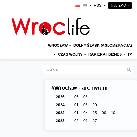
•
RSS
•
Tryb EKO
✖
WROCŁAW
•
DOLNY ŚLĄSK (AGLOMERACJA)
•
CZAS WOLNY
•
KARIERA I BIZNES
•
TV
#Wrocław - archiwum
2026
05
06
2024
01
06
09
2023
01
04
05
09
10
2022
02
06
07