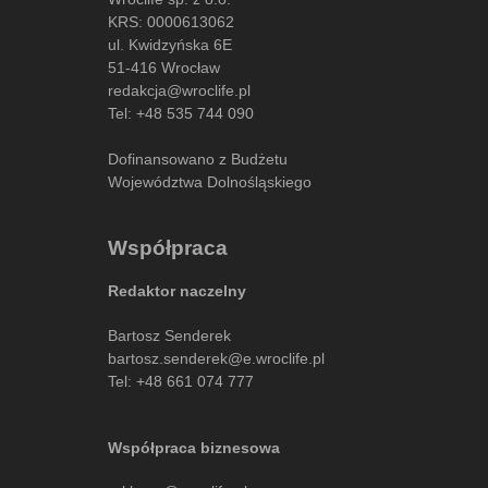
KRS: 0000613062
ul. Kwidzyńska 6E
51-416 Wrocław
redakcja@wroclife.pl
Tel:
+48 535 744 090
Dofinansowano z Budżetu
Województwa Dolnośląskiego
Współpraca
Redaktor naczelny
Bartosz Senderek
bartosz.senderek@e.wroclife.pl
Tel:
+48 661 074 777
Współpraca biznesowa