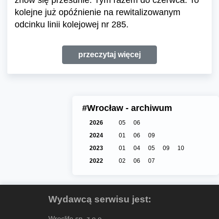
znów się przesunie. Tym razem do czerwca. To
kolejne już opóźnienie na rewitalizowanym
odcinku linii kolejowej nr 285.
przeczytaj więcej
#Wrocław - archiwum
2026
05
06
2024
01
06
09
2023
01
04
05
09
10
2022
02
06
07
Wydawcą serwisu jest:
Wroclife sp. z o.o.