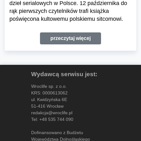
dzieł serialowych w Polsce. 12 października do
rąk pierwszych czytelników trafi książka
poświęcona kultowemu polskiemu sitcomowi.
przeczytaj więcej
Wydawcą serwisu jest:
Wroclife sp. z o.o.
KRS: 0000613062
ul. Kwidzyńska 6E
51-416 Wrocław
redakcja@wroclife.pl
Tel:
+48 535 744 090
Dofinansowano z Budżetu
Województwa Dolnośląskiego