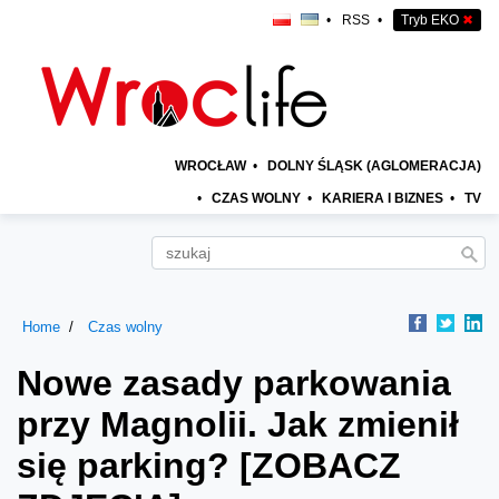
•
RSS
•
Tryb EKO
✖
WROCŁAW
•
DOLNY ŚLĄSK (AGLOMERACJA)
•
CZAS WOLNY
•
KARIERA I BIZNES
•
TV
Home
Czas wolny
Nowe zasady parkowania
przy Magnolii. Jak zmienił
się parking? [ZOBACZ