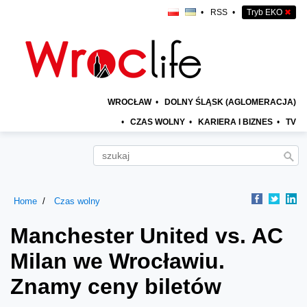
•
RSS
•
Tryb EKO
✖
WROCŁAW
•
DOLNY ŚLĄSK (AGLOMERACJA)
•
CZAS WOLNY
•
KARIERA I BIZNES
•
TV
Home
Czas wolny
Manchester United vs. AC
Milan we Wrocławiu.
Znamy ceny biletów