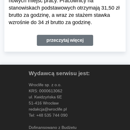
nowych miejsc pracy. Pracownicy na
stanowiskach podstawowych otrzymają 31,50 zł
brutto za godzinę, a wraz ze stażem stawka
wzrośnie do 34 zł brutto za godzinę.
przeczytaj więcej
Wydawcą serwisu jest:
Wroclife sp. z o.o.
KRS: 0000613062
ul. Kwidzyńska 6E
51-416 Wrocław
redakcja@wroclife.pl
Tel:
+48 535 744 090
Dofinansowano z Budżetu