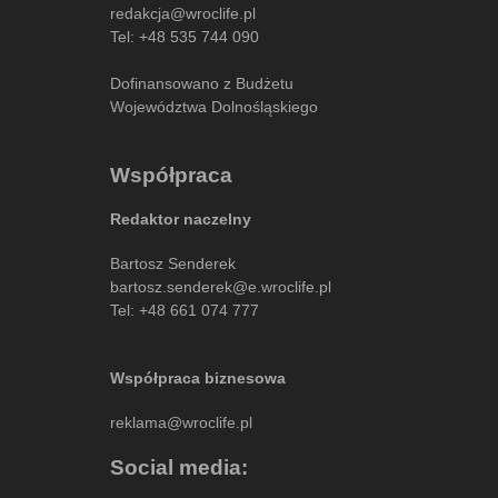
redakcja@wroclife.pl
Tel:
+48 535 744 090
Dofinansowano z Budżetu
Województwa Dolnośląskiego
Współpraca
Redaktor naczelny
Bartosz Senderek
bartosz.senderek@e.wroclife.pl
Tel:
+48 661 074 777
Współpraca biznesowa
reklama@wroclife.pl
Social media: