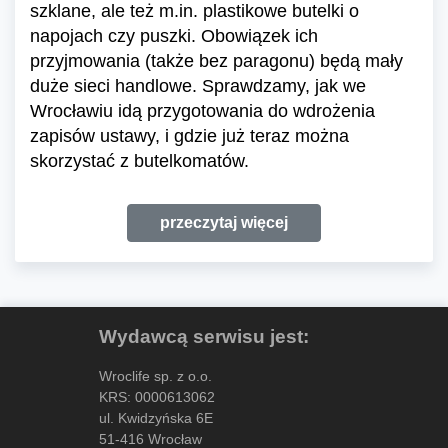
szklane, ale też m.in. plastikowe butelki o
napojach czy puszki. Obowiązek ich
przyjmowania (także bez paragonu) będą mały
duże sieci handlowe. Sprawdzamy, jak we
Wrocławiu idą przygotowania do wdrożenia
zapisów ustawy, i gdzie już teraz można
skorzystać z butelkomatów.
przeczytaj więcej
Wydawcą serwisu jest:
Wroclife sp. z o.o.
KRS: 0000613062
ul. Kwidzyńska 6E
51-416 Wrocław