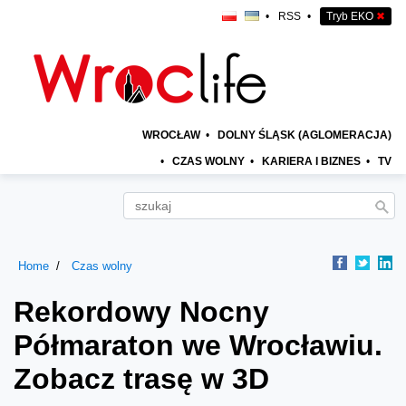
•
RSS
•
Tryb EKO
✖
WROCŁAW
•
DOLNY ŚLĄSK (AGLOMERACJA)
•
CZAS WOLNY
•
KARIERA I BIZNES
•
TV
Home
Czas wolny
Rekordowy Nocny
Półmaraton we Wrocławiu.
Zobacz trasę w 3D