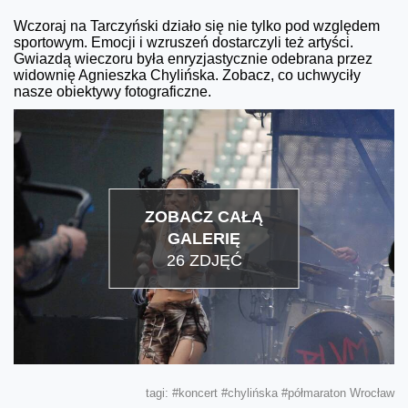
Wczoraj na Tarczyński działo się nie tylko pod względem
sportowym. Emocji i wzruszeń dostarczyli też artyści.
Gwiazdą wieczoru była enryzjastycznie odebrana przez
widownię Agnieszka Chylińska. Zobacz, co uchwyciły
nasze obiektywy fotograficzne.
ZOBACZ CAŁĄ
GALERIĘ
26 ZDJĘĆ
tagi:
#koncert
#chylińska
#półmaraton Wrocław