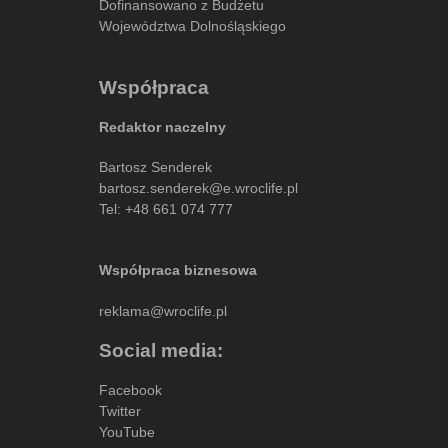
Dofinansowano z Budżetu
Województwa Dolnośląskiego
Współpraca
Redaktor naczelny
Bartosz Senderek
bartosz.senderek@e.wroclife.pl
Tel:
+48 661 074 777
Współpraca biznesowa
reklama@wroclife.pl
Social media:
Facebook
Twitter
YouTube