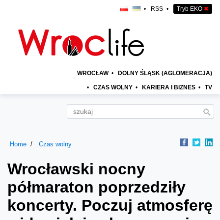
•
RSS
•
Tryb EKO
✖
WROCŁAW
•
DOLNY ŚLĄSK (AGLOMERACJA)
•
CZAS WOLNY
•
KARIERA I BIZNES
•
TV
Home
Czas wolny
Wrocławski nocny
półmaraton poprzedziły
koncerty. Poczuj atmosferę