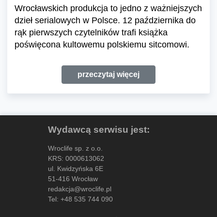
Wrocławskich produkcja to jedno z ważniejszych
dzieł serialowych w Polsce. 12 października do
rąk pierwszych czytelników trafi książka
poświęcona kultowemu polskiemu sitcomowi.
przeczytaj więcej
Wydawcą serwisu jest:
Wroclife sp. z o.o.
KRS: 0000613062
ul. Kwidzyńska 6E
51-416 Wrocław
redakcja@wroclife.pl
Tel:
+48 535 744 090