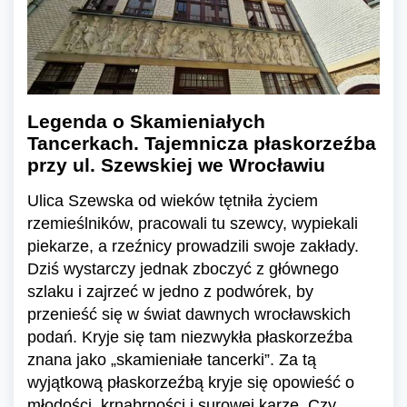
Legenda o Skamieniałych
Tancerkach. Tajemnicza płaskorzeźba
przy ul. Szewskiej we Wrocławiu
Ulica Szewska od wieków tętniła życiem
rzemieślników, pracowali tu szewcy, wypiekali
piekarze, a rzeźnicy prowadzili swoje zakłady.
Dziś wystarczy jednak zboczyć z głównego
szlaku i zajrzeć w jedno z podwórek, by
przenieść się w świat dawnych wrocławskich
podań. Kryje się tam niezwykła płaskorzeźba
znana jako „skamieniałe tancerki”. Za tą
wyjątkową płaskorzeźbą kryje się opowieść o
młodości, krnąbrności i surowej karze. Czy