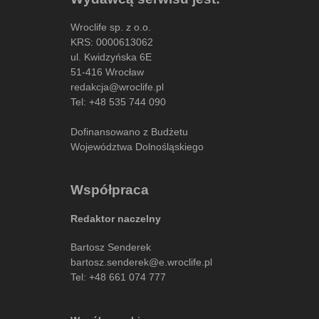
Wroclife sp. z o.o.
KRS: 0000613062
ul. Kwidzyńska 6E
51-416 Wrocław
redakcja@wroclife.pl
Tel:
+48 535 744 090
Dofinansowano z Budżetu
Województwa Dolnośląskiego
Współpraca
Redaktor naczelny
Bartosz Senderek
bartosz.senderek@e.wroclife.pl
Tel:
+48 661 074 777