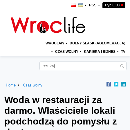
•
RSS
•
Tryb EKO
✖
WROCŁAW
•
DOLNY ŚLĄSK (AGLOMERACJA)
•
CZAS WOLNY
•
KARIERA I BIZNES
•
TV
Home
Czas wolny
Woda w restauracji za
darmo. Właściciele lokali
podchodzą do pomysłu z