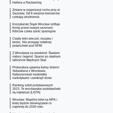
Hallera a Racławicką
Zmiany w organizacji ruchu przy ul.
Gazowej. Od 8 sierpnia kierowców
czekają utrudnienia
Koszykarski Śląsk Wrocław szlifuje
formę przed nowym sezonem.
Kibiców czeka sześć sparingów
Ciepły letni wieczór, muzyka i
taniec. Nie przegap ostatniej
potańcówki pod NFM!
Z Wrocławia na weekend: Śladami
natury i legend. Spacer po skalnym
labiryncie Błędnych Skał
Prokuratura ujawnia kulisy śmierci
Sebastiana z Wrocławia.
Nafaszerowali nastolatka
narkotykami i zamknęli drzwi
Ranking szkół podstawowych
2023. Te wrocławskie podstawówki
są najlepsze [LISTA]
Wrocław: Wspólny bilet na MPK i
kolej będzie obowiązywał co
najmniej do 2030 roku