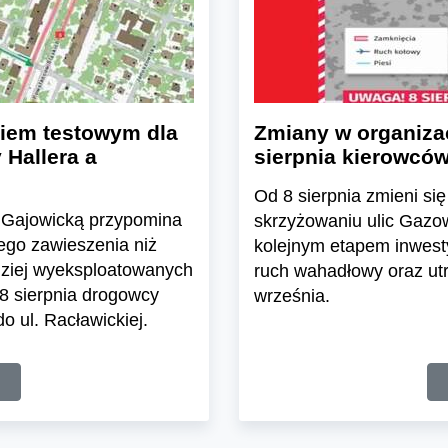
kiem testowym dla
Zmiany w organizac
Hallera a
sierpnia kierowców
Od 8 sierpnia zmieni s
cą Gajowicką przypomina
skrzyżowaniu ulic Gazow
ego zawieszenia niż
kolejnym etapem inwest
rdziej wyeksploatowanych
ruch wahadłowy oraz utr
8 sierpnia drogowcy
września.
o ul. Racławickiej.