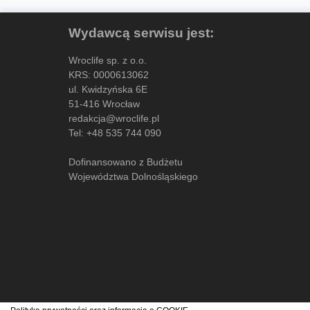
Wydawcą serwisu jest:
Wroclife sp. z o.o.
KRS: 0000613062
ul. Kwidzyńska 6E
51-416 Wrocław
redakcja@wroclife.pl
Tel:
+48 535 744 090
Dofinansowano z Budżetu
Województwa Dolnośląskiego