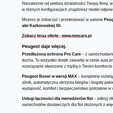
Niezależnie od sektora działalności Twojej firm
w różnych konfiguracjach znajdziesz model odpo
Możesz je zobaczyć i przetestować w salonie
Peug
alei Karkonoskiej 50.
Zobacz teraz ofertę - www.mmcars.pl
Peugeot daje więcej.
Przedłużona ochrona Pro Care
– z samochodami
ducha. To wszystko dzięki zawartej w cenie auta p
rozwiązanie stworzone z myślą o Twoim komforcie 
Peugeot Boxer w wersji MAX
– kompletne rozwią
silnik, automatyczna skrzynia biegów i bogaty pa
wydajność, komfort i bezpieczeństwo potrzebne w 
Usługi łączności dla menedżerów flot
– odkryj o
samochodów dostawczych dla flot złożonych z więc