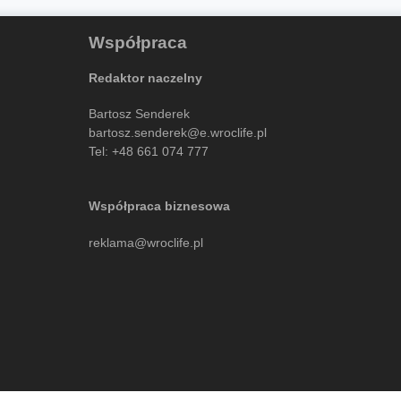
Współpraca
Redaktor naczelny
Bartosz Senderek
bartosz.senderek@e.wroclife.pl
Tel:
+48 661 074 777
Współpraca biznesowa
reklama@wroclife.pl