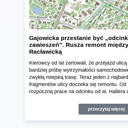
Gajowicka przestanie być „odcin
zawieszeń”. Rusza remont między 
Racławicką
Kierowcy od lat żartowali, że przejazd uli
bardziej próbę wytrzymałości samochodow
zwykłą miejską trasę. Teraz jeden z najba
fragmentów ulicy doczeka się remontu. Od 
rozpoczną prace na odcinku od al. Hallera d
przeczytaj więcej