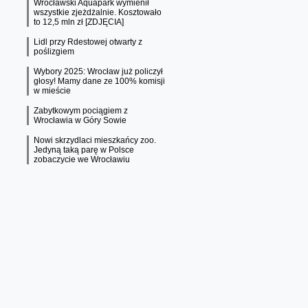
Wrocławski Aquapark wymienił
wszystkie zjeżdżalnie. Kosztowało
to 12,5 mln zł [ZDJĘCIA]
Lidl przy Rdestowej otwarty z
poślizgiem
Wybory 2025: Wrocław już policzył
głosy! Mamy dane ze 100% komisji
w mieście
Zabytkowym pociągiem z
Wrocławia w Góry Sowie
Nowi skrzydlaci mieszkańcy zoo.
Jedyną taką parę w Polsce
zobaczycie we Wrocławiu