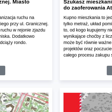
znej. Miasto
Szukasz mieszkani
do zaoferowania At
ganizacja ruchu na
Kupno mieszkania to jedn
ego przy ul. Granicznej.
tylko metraż, układ pom
ruchu w rejonie zjazdu
to, od kogo kupujemy n
tniska. Dodatkowo
wynikające choćby z lic
dciąży rondo.
może być równie ważne.
projektów oraz poczuci
całego procesu zakupu s