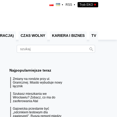
•
RSS
•
Tryb EKO
✖
RACJA)
CZAS WOLNY
KARIERA I BIZNES
TV
Najpopularniejsze teraz
Zmiany na rondzie przy ul.
Granicznej. Miasto wybuduje nowy
łącznik
Szukasz mieszkania we
Wrocławiu? Zobacz, co ma do
zaoferowania Atal
Gajowicka przestanie być
„odcinkiem testowym dla
zawieszeń”. Rusza remont między