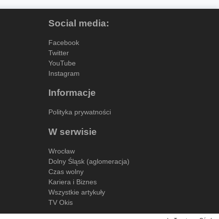
Social media:
Facebook
Twitter
YouTube
Instagram
Informacje
Polityka prywatności
W serwisie
Wrocław
Dolny Śląsk (aglomeracja)
Czas wolny
Kariera i Biznes
Wszystkie artykuły
TV Okis