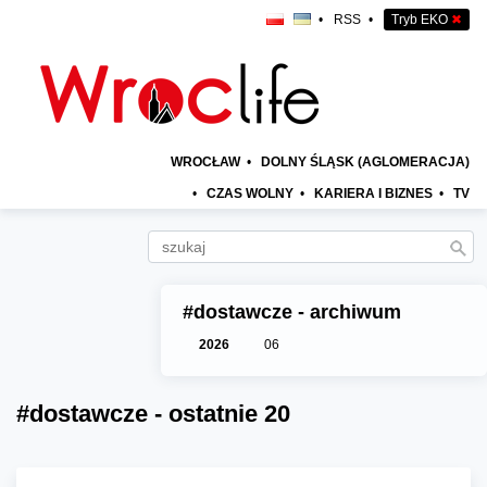
•
RSS
•
Tryb EKO
✖
WROCŁAW
•
DOLNY ŚLĄSK (AGLOMERACJA)
•
CZAS WOLNY
•
KARIERA I BIZNES
•
TV
#dostawcze - archiwum
2026
06
#dostawcze - ostatnie 20