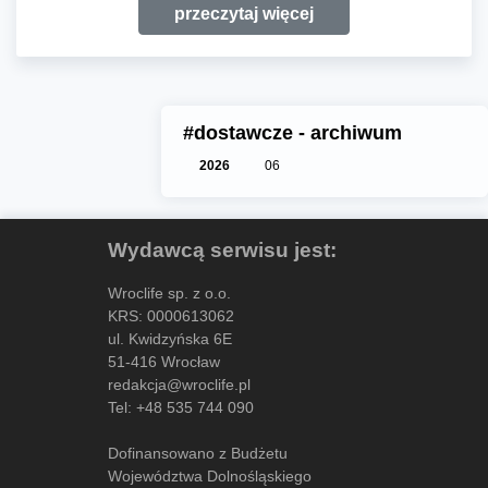
przeczytaj więcej
#dostawcze - archiwum
2026
06
Wydawcą serwisu jest:
Wroclife sp. z o.o.
KRS: 0000613062
ul. Kwidzyńska 6E
51-416 Wrocław
redakcja@wroclife.pl
Tel:
+48 535 744 090
Dofinansowano z Budżetu
Województwa Dolnośląskiego