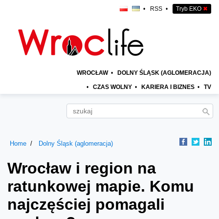
•
RSS
•
Tryb EKO
✖
WROCŁAW
•
DOLNY ŚLĄSK (AGLOMERACJA)
•
CZAS WOLNY
•
KARIERA I BIZNES
•
TV
Home
Dolny Śląsk (aglomeracja)
Wrocław i region na
ratunkowej mapie. Komu
najczęściej pomagali