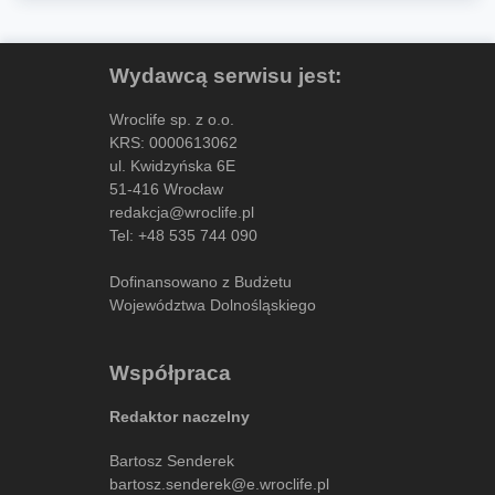
Wydawcą serwisu jest:
Wroclife sp. z o.o.
KRS: 0000613062
ul. Kwidzyńska 6E
51-416 Wrocław
redakcja@wroclife.pl
Tel:
+48 535 744 090
Dofinansowano z Budżetu
Województwa Dolnośląskiego
Współpraca
Redaktor naczelny
Bartosz Senderek
bartosz.senderek@e.wroclife.pl