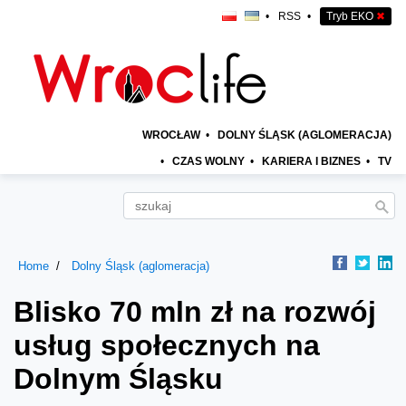
•
RSS
•
Tryb EKO
✖
WROCŁAW
•
DOLNY ŚLĄSK (AGLOMERACJA)
•
CZAS WOLNY
•
KARIERA I BIZNES
•
TV
Home
Dolny Śląsk (aglomeracja)
Blisko 70 mln zł na rozwój
usług społecznych na
Dolnym Śląsku