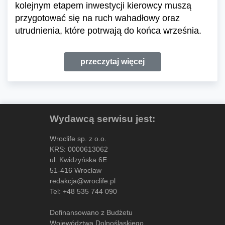
kolejnym etapem inwestycji kierowcy muszą
przygotować się na ruch wahadłowy oraz
utrudnienia, które potrwają do końca września.
przeczytaj więcej
Wydawcą serwisu jest:
Wroclife sp. z o.o.
KRS: 0000613062
ul. Kwidzyńska 6E
51-416 Wrocław
redakcja@wroclife.pl
Tel:
+48 535 744 090
Dofinansowano z Budżetu
Województwa Dolnośląskiego