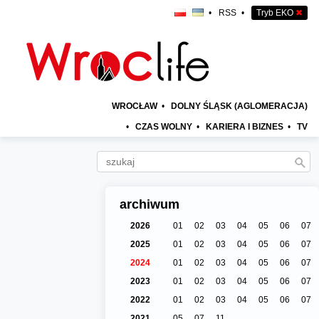
•
RSS
•
Tryb EKO
✖
WROCŁAW
•
DOLNY ŚLĄSK (AGLOMERACJA)
•
CZAS WOLNY
•
KARIERA I BIZNES
•
TV
archiwum
2026
01
02
03
04
05
06
07
2025
01
02
03
04
05
06
07
2024
01
02
03
04
05
06
07
2023
01
02
03
04
05
06
07
2022
01
02
03
04
05
06
07
2021
05
07
11