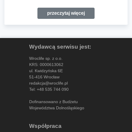
przeczytaj więcej
Wydawcą serwisu jest:
Wroclife sp. z o.o.
KRS: 0000613062
ul. Kwidzyńska 6E
51-416 Wrocław
redakcja@wroclife.pl
Tel:
+48 535 744 090
Dofinansowano z Budżetu
Województwa Dolnośląskiego
Współpraca