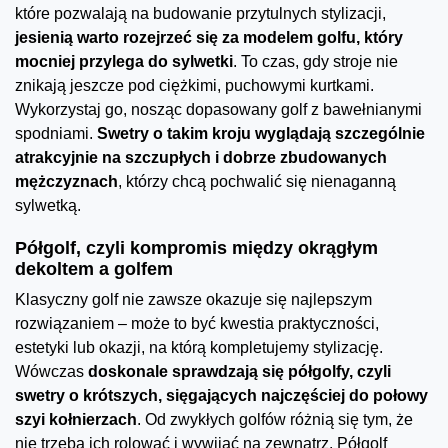
które pozwalają na budowanie przytulnych stylizacji,
jesienią warto rozejrzeć się za modelem golfu, który
mocniej przylega do sylwetki
. To czas, gdy stroje nie
znikają jeszcze pod ciężkimi, puchowymi kurtkami.
Wykorzystaj go, nosząc dopasowany golf z bawełnianymi
spodniami.
Swetry o takim kroju wyglądają szczególnie
atrakcyjnie na szczupłych i dobrze zbudowanych
mężczyznach
, którzy chcą pochwalić się nienaganną
sylwetką.
Półgolf, czyli kompromis między okrągłym
dekoltem a golfem
Klasyczny golf nie zawsze okazuje się najlepszym
rozwiązaniem – może to być kwestia praktyczności,
estetyki lub okazji, na którą kompletujemy stylizację.
Wówczas
doskonale sprawdzają się półgolfy, czyli
swetry o krótszych, sięgających najczęściej do połowy
szyi kołnierzach
. Od zwykłych golfów różnią się tym, że
nie trzeba ich rolować i wywijać na zewnątrz. Półgolf