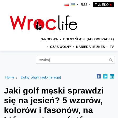
•
RSS
•
Tryb EKO
✖
WROCŁAW
•
DOLNY ŚLĄSK (AGLOMERACJA)
•
CZAS WOLNY
•
KARIERA I BIZNES
•
TV
Home
Dolny Śląsk (aglomeracja)
Jaki golf męski sprawdzi
się na jesień? 5 wzorów,
kolorów i fasonów, na