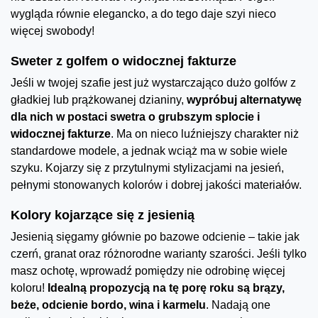
wygląda równie elegancko, a do tego daje szyi nieco
więcej swobody!
Sweter z golfem o widocznej fakturze
Jeśli w twojej szafie jest już wystarczająco dużo golfów z
gładkiej lub prążkowanej dzianiny,
wypróbuj alternatywę
dla nich w postaci swetra o grubszym splocie i
widocznej fakturze
. Ma on nieco luźniejszy charakter niż
standardowe modele, a jednak wciąż ma w sobie wiele
szyku. Kojarzy się z przytulnymi stylizacjami na jesień,
pełnymi stonowanych kolorów i dobrej jakości materiałów.
Kolory kojarzące się z jesienią
Jesienią sięgamy głównie po bazowe odcienie – takie jak
czerń, granat oraz różnorodne warianty szarości. Jeśli tylko
masz ochotę, wprowadź pomiędzy nie odrobinę więcej
koloru!
Idealną propozycją na tę porę roku są brązy,
beże, odcienie bordo, wina i karmelu
. Nadają one