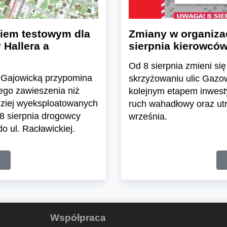
kiem testowym dla
Zmiany w organizac
Hallera a
sierpnia kierowców
Od 8 sierpnia zmieni s
cą Gajowicką przypomina
skrzyżowaniu ulic Gazow
ego zawieszenia niż
kolejnym etapem inwest
rdziej wyeksploatowanych
ruch wahadłowy oraz utr
8 sierpnia drogowcy
września.
o ul. Racławickiej.
Współpraca