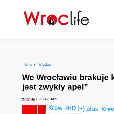
Home
Wrocław
We Wrocławiu brakuje k
jest zwykły apel”
Wroclife
• 2024-10-09