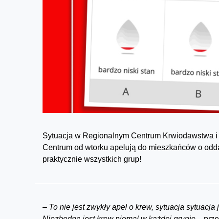
Sytuacja w Regionalnym Centrum Krwiodawstwa i 
Centrum od wtorku apelują do mieszkańców o odda
praktycznie wszystkich grup!
–
To nie jest zwykły apel o krew, sytuacja sytuacj
Niezbędna jest krew niemal w każdej grupie –
prze