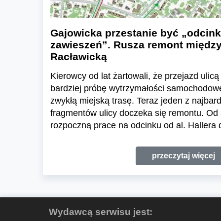
Gajowicka przestanie być „odcin
zawieszeń”. Rusza remont między 
Racławicką
Kierowcy od lat żartowali, że przejazd uli
bardziej próbę wytrzymałości samochodow
zwykłą miejską trasę. Teraz jeden z najba
fragmentów ulicy doczeka się remontu. Od 
rozpoczną prace na odcinku od al. Hallera d
przeczytaj więcej
Wydawcą serwisu jest: