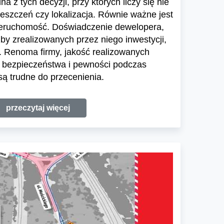
a z tych decyzji, przy których liczy się nie
ieszczeń czy lokalizacja. Równie ważne jest
ieruchomość. Doświadczenie dewelopera,
zby zrealizowanych przez niego inwestycji,
 Renoma firmy, jakość realizowanych
e bezpieczeństwa i pewności podczas
ą trudne do przecenienia.
przeczytaj więcej