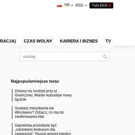
•
RSS
•
Tryb EKO
✖
RACJA)
CZAS WOLNY
KARIERA I BIZNES
TV
Najpopularniejsze teraz
Zmiany na rondzie przy ul.
Granicznej. Miasto wybuduje nowy
łącznik
Szukasz mieszkania we
Wrocławiu? Zobacz, co ma do
zaoferowania Atal
Gajowicka przestanie być
„odcinkiem testowym dla
zawieszeń”. Rusza remont między