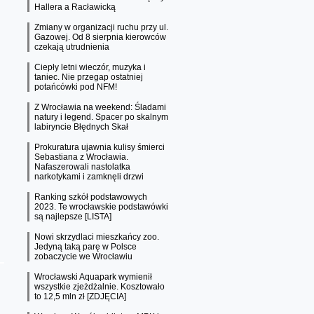
Hallera a Racławicką
Zmiany w organizacji ruchu przy ul.
Gazowej. Od 8 sierpnia kierowców
czekają utrudnienia
Ciepły letni wieczór, muzyka i
taniec. Nie przegap ostatniej
potańcówki pod NFM!
Z Wrocławia na weekend: Śladami
natury i legend. Spacer po skalnym
labiryncie Błędnych Skał
Prokuratura ujawnia kulisy śmierci
Sebastiana z Wrocławia.
Nafaszerowali nastolatka
narkotykami i zamknęli drzwi
Ranking szkół podstawowych
2023. Te wrocławskie podstawówki
są najlepsze [LISTA]
Nowi skrzydlaci mieszkańcy zoo.
Jedyną taką parę w Polsce
zobaczycie we Wrocławiu
Wrocławski Aquapark wymienił
wszystkie zjeżdżalnie. Kosztowało
to 12,5 mln zł [ZDJĘCIA]