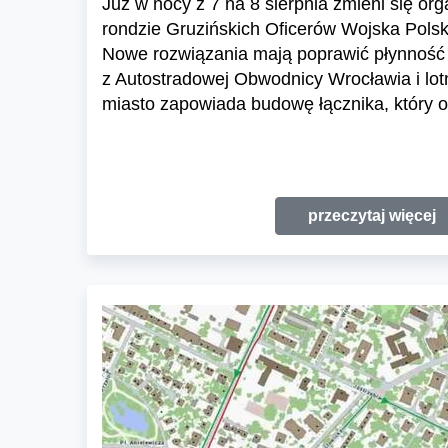
Już w nocy z 7 na 8 sierpnia zmieni się or
rondzie Gruzińskich Oficerów Wojska Polski
Nowe rozwiązania mają poprawić płynność 
z Autostradowej Obwodnicy Wrocławia i lo
miasto zapowiada budowę łącznika, który o
przeczytaj więcej