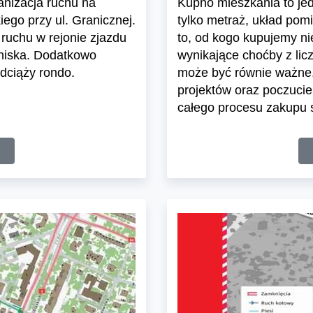
ganizacja ruchu na
Kupno mieszkania to jedn
ego przy ul. Granicznej.
tylko metraż, układ pom
ruchu w rejonie zjazdu
to, od kogo kupujemy n
tniska. Dodatkowo
wynikające choćby z lic
dciąży rondo.
może być równie ważne.
projektów oraz poczuci
całego procesu zakupu s