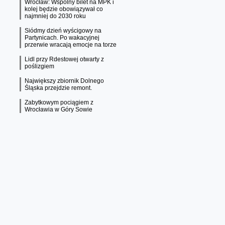
Wrocław: Wspólny bilet na MPK i
kolej będzie obowiązywał co
najmniej do 2030 roku
Siódmy dzień wyścigowy na
Partynicach. Po wakacyjnej
przerwie wracają emocje na torze
Lidl przy Rdestowej otwarty z
poślizgiem
Największy zbiornik Dolnego
Śląska przejdzie remont.
Zabytkowym pociągiem z
Wrocławia w Góry Sowie