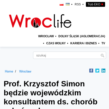
•
RSS
•
Tryb EKO
✖
WROCŁAW
•
DOLNY ŚLĄSK (AGLOMERACJA)
•
CZAS WOLNY
•
KARIERA I BIZNES
•
TV
Home
Wrocław
Prof. Krzysztof Simon
będzie wojewódzkim
konsultantem ds. chorób