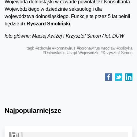
Wojewoda dolnośląski w czwarte powołał też Konsultanta
Wojewódzkiego w dziedzinie seksuologii dla
województwa dolnośląskiego. Funkcję tę przez 5 lat pełnił
będzie
dr Ryszard Smoliński.
foto główne: Maciej Awiżej i Krzysztof Simon / fot. DUW
tagi:
#zdrowie
#koronawirus
#koronawirus wrocław
#polityka
#Dolnośląski Urząd Wojewódzki
#Krzysztof Simon
Najpopularniejsze