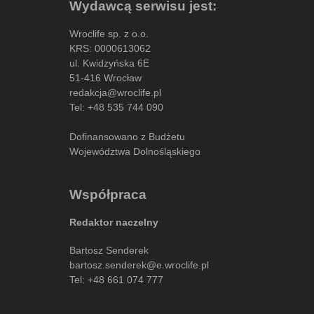
Wydawcą serwisu jest:
Wroclife sp. z o.o.
KRS: 0000613062
ul. Kwidzyńska 6E
51-416 Wrocław
redakcja@wroclife.pl
Tel:
+48 535 744 090
Dofinansowano z Budżetu
Województwa Dolnośląskiego
Współpraca
Redaktor naczelny
Bartosz Senderek
bartosz.senderek@e.wroclife.pl
Tel:
+48 661 074 777