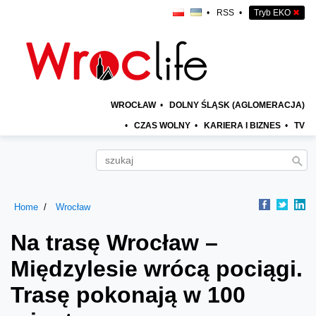
•
RSS
•
Tryb EKO
✖
WROCŁAW
•
DOLNY ŚLĄSK (AGLOMERACJA)
•
CZAS WOLNY
•
KARIERA I BIZNES
•
TV
Home
Wrocław
Na trasę Wrocław –
Międzylesie wrócą pociągi.
Trasę pokonają w 100