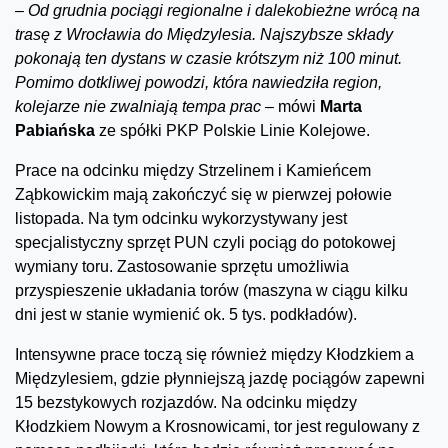
–
Od grudnia pociągi regionalne i dalekobieżne wrócą na
trasę z Wrocławia do Międzylesia. Najszybsze składy
pokonają ten dystans w czasie krótszym niż 100 minut.
Pomimo dotkliwej powodzi, która nawiedziła region,
kolejarze nie zwalniają tempa prac –
mówi
Marta
Pabiańska
ze spółki PKP Polskie Linie Kolejowe.
Prace na odcinku między Strzelinem i Kamieńcem
Ząbkowickim mają zakończyć się w pierwzej połowie
listopada. Na tym odcinku wykorzystywany jest
specjalistyczny sprzęt PUN czyli pociąg do potokowej
wymiany toru. Zastosowanie sprzętu umożliwia
przyspieszenie układania torów (maszyna w ciągu kilku
dni jest w stanie wymienić ok. 5 tys. podkładów).
Intensywne prace toczą się również między Kłodzkiem a
Międzylesiem, gdzie płynniejszą jazdę pociągów zapewni
15 bezstykowych rozjazdów. Na odcinku między
Kłodzkiem Nowym a Krosnowicami, tor jest regulowany z