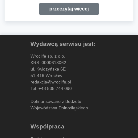
przeczytaj więcej
Wydawcą serwisu jest:
Wroclife sp. z o.o.
KRS: 0000613062
ul. Kwidzyńska 6E
51-416 Wrocław
redakcja@wroclife.pl
Tel:
+48 535 744 090
Dofinansowano z Budżetu
Województwa Dolnośląskiego
Współpraca