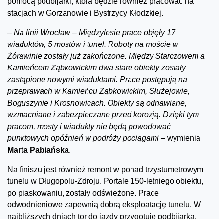
pomocą podbijarki, która będzie również pracować na
stacjach w Gorzanowie i Bystrzycy Kłodzkiej.
–
Na linii Wrocław – Międzylesie prace objęły 17
wiaduktów, 5 mostów i tunel. Roboty na moście w
Żórawinie zostały już zakończone. Między Starczowem a
Kamieńcem Ząbkowickim dwa stare obiekty zostały
zastąpione nowymi wiaduktami. Prace postępują na
przeprawach w Kamieńcu Ząbkowickim, Służejowie,
Boguszynie i Krosnowicach. Obiekty są odnawiane,
wzmacniane i zabezpieczane przed korozją. Dzięki tym
pracom, mosty i wiadukty nie będą powodować
punktowych opóźnień w podróży pociągam
i –
wymienia
Marta Pabiańska
.
Na finiszu jest również remont w ponad trzystumetrowym
tunelu w Długopolu-Zdroju. Portale 150-letniego obiektu,
po piaskowaniu, zostały odświeżone. Prace
odwodnieniowe zapewnią dobrą eksploatację tunelu. W
najbliższych dniach tor do jazdy przygotuje podbijarka.