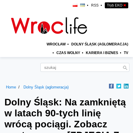
•
RSS
•
Tryb EKO
✖
WROCŁAW
•
DOLNY ŚLĄSK (AGLOMERACJA)
•
CZAS WOLNY
•
KARIERA I BIZNES
•
TV
Home
Dolny Śląsk (aglomeracja)
Dolny Śląsk: Na zamkniętą
w latach 90-tych linię
wrócą pociągi. Zobacz