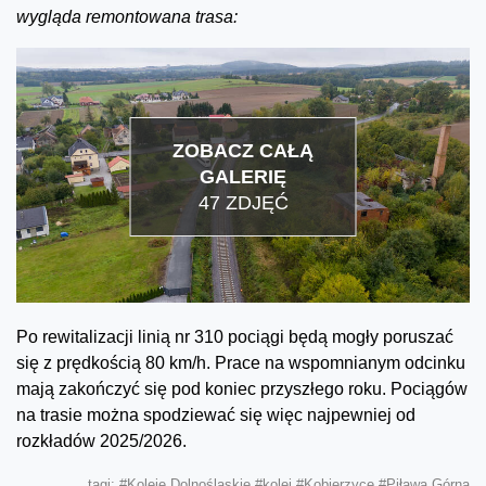
wygląda remontowana trasa:
ZOBACZ CAŁĄ
GALERIĘ
47 ZDJĘĆ
Po rewitalizacji linią nr 310 pociągi będą mogły poruszać
się z prędkością 80 km/h. Prace na wspomnianym odcinku
mają zakończyć się pod koniec przyszłego roku. Pociągów
na trasie można spodziewać się więc najpewniej od
rozkładów 2025/2026.
tagi:
#Koleje Dolnośląskie
#kolej
#Kobierzyce
#Piława Górna