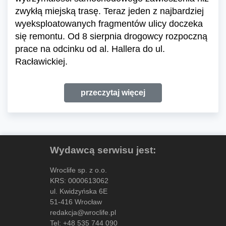
zwykłą miejską trasę. Teraz jeden z najbardziej
wyeksploatowanych fragmentów ulicy doczeka
się remontu. Od 8 sierpnia drogowcy rozpoczną
prace na odcinku od al. Hallera do ul.
Racławickiej.
przeczytaj więcej
Wydawcą serwisu jest:
Wroclife sp. z o.o.
KRS: 0000613062
ul. Kwidzyńska 6E
51-416 Wrocław
redakcja@wroclife.pl
Tel:
+48 535 744 090