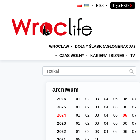
•
RSS
•
Tryb EKO
✖
WROCŁAW
•
DOLNY ŚLĄSK (AGLOMERACJA)
•
CZAS WOLNY
•
KARIERA I BIZNES
•
TV
archiwum
2026
01
02
03
04
05
06
07
2025
01
02
03
04
05
06
07
2024
01
02
03
04
05
06
07
2023
01
02
03
04
05
06
07
2022
01
02
03
04
05
06
07
2021
05
07
11