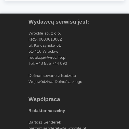
Wydawcą serwisu jest:
Wroclife sp. z o.o.
KRS: 0000613062
ul. Kwidzyńska 6E
51-416 Wrocław
redakcja@wroclife.pl
Tel:
+48 535 744 090
Dofinansowano z Budżetu
Województwa Dolnośląskiego
Współpraca
Redaktor naczelny
Bartosz Senderek
bartosz.senderek@e.wroclife.pl