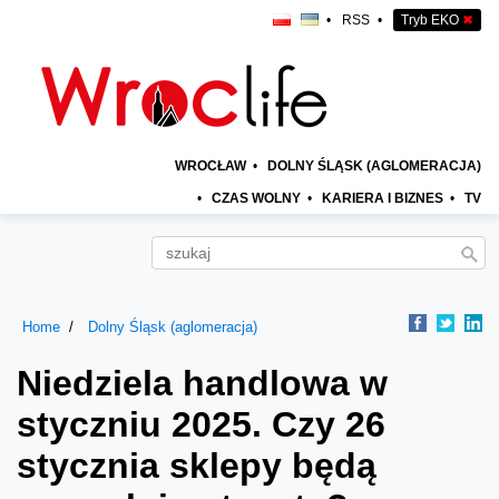
•
RSS
•
Tryb EKO
✖
WROCŁAW
•
DOLNY ŚLĄSK (AGLOMERACJA)
•
CZAS WOLNY
•
KARIERA I BIZNES
•
TV
Home
Dolny Śląsk (aglomeracja)
Niedziela handlowa w
styczniu 2025. Czy 26
stycznia sklepy będą