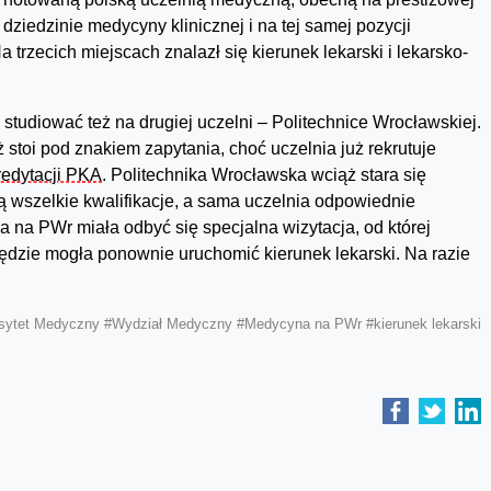
dziedzinie medycyny klinicznej i na tej samej pozycji
trzecich miejscach znalazł się kierunek lekarski i lekarsko-
udiować też na drugiej uczelni – Politechnice Wrocławskiej.
stoi pod znakiem zapytania, choć uczelnia już rekrutuje
redytacji PKA
. Politechnika Wrocławska wciąż stara się
ą wszelkie kwalifikacje, a sama uczelnia odpowiednie
a na PWr miała odbyć się specjalna wizytacja, od której
będzie mogła ponownie uruchomić kierunek lekarski. Na razie
sytet Medyczny
#Wydział Medyczny
#Medycyna na PWr
#kierunek lekarski