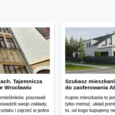
ach. Tajemnicza
Szukasz mieszkani
we Wrocławiu
do zaoferowania At
emieślników, pracowali
Kupno mieszkania to jedn
rowadzili swoje zakłady.
tylko metraż, układ pom
szlaku i zajrzeć w jedno
to, od kogo kupujemy n