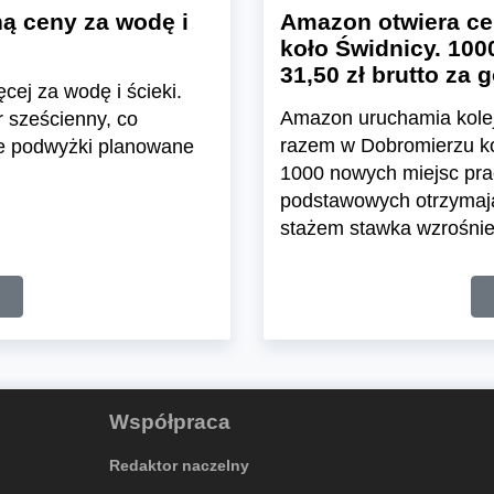
ą ceny za wodę i
Amazon otwiera ce
koło Świdnicy. 100
31,50 zł brutto za 
cej za wodę i ścieki.
Amazon uruchamia kolej
 sześcienny, co
razem w Dobromierzu koł
e podwyżki planowane
1000 nowych miejsc pra
podstawowych otrzymają 
stażem stawka wzrośnie 
Współpraca
Redaktor naczelny