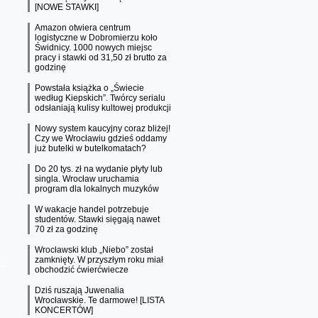
[NOWE STAWKI]
Amazon otwiera centrum
logistyczne w Dobromierzu koło
Świdnicy. 1000 nowych miejsc
pracy i stawki od 31,50 zł brutto za
godzinę
Powstała książka o „Świecie
według Kiepskich”. Twórcy serialu
odsłaniają kulisy kultowej produkcji
Nowy system kaucyjny coraz bliżej!
Czy we Wrocławiu gdzieś oddamy
już butelki w butelkomatach?
Do 20 tys. zł na wydanie płyty lub
singla. Wrocław uruchamia
program dla lokalnych muzyków
W wakacje handel potrzebuje
studentów. Stawki sięgają nawet
70 zł za godzinę
Wrocławski klub „Niebo” został
zamknięty. W przyszłym roku miał
obchodzić ćwierćwiecze
Dziś ruszają Juwenalia
Wrocławskie. Te darmowe! [LISTA
KONCERTÓW]