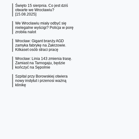
Święto 15 sierpnia. Co jest dziś
otwarte we Wrocławiu?
[15.08.2025]
We Wrocławiu miały odbyć się
nielegalne wyścigi? Policja w porę
zrobiła nalot
Wrocław: Gigant branży AGD
zamyka fabrykę na Zakrzowie.
Kilkaset osób straci pracę
Wrocław: Linia 143 zmienia trasę.
Zamiast na Tarnogaju, będzie
kończyć na Sępolnie
Szpital przy Borowskiej otwiera
nowy instytut i przenosi ważną
klinikę