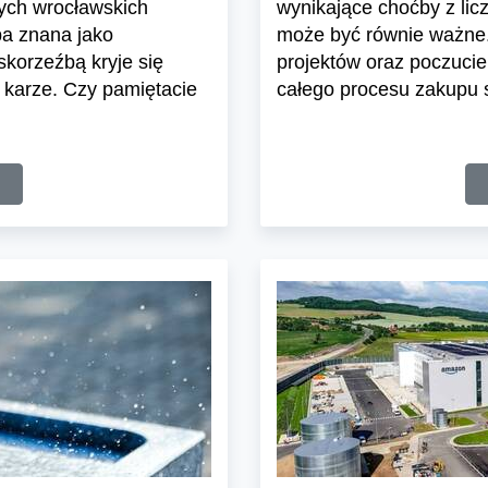
nych wrocławskich
wynikające choćby z lic
ba znana jako
może być równie ważne.
skorzeźbą kryje się
projektów oraz poczuci
 karze. Czy pamiętacie
całego procesu zakupu s