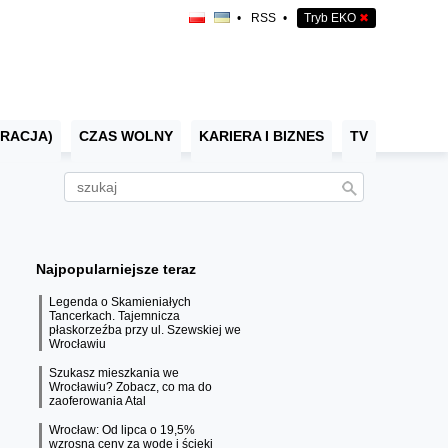
•
RSS
•
Tryb EKO
✖
RACJA)
CZAS WOLNY
KARIERA I BIZNES
TV
Najpopularniejsze teraz
Legenda o Skamieniałych
Tancerkach. Tajemnicza
płaskorzeźba przy ul. Szewskiej we
Wrocławiu
Szukasz mieszkania we
Wrocławiu? Zobacz, co ma do
zaoferowania Atal
Wrocław: Od lipca o 19,5%
wzrosną ceny za wodę i ścieki