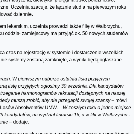
czne. Uczelnia szacuje, że łącznie studia na pierwszym roku
diować dziennie.
em lekarskim, uczelnia prowadzi także filię w Wałbrzychu,
roku oddział zamiejscowy ma przyjąć ok. 50 nowych studentów
pca czas na rejestrację w systemie i dostarczenie wszelkich
inie systemy zostaną zamknięte, a wyniki będą ogłaszane
ach. W pierwszym naborze ostatnia lista przyjętych
zną listę przyjętych ogłosimy 30 września. Dla kandydatów
strzeganie harmonogramów rekrutacji dostępnych na naszej
i kiedy muszą zrobić, aby nie przegapić swojej szansy –
mówi
nia Losów Absolwentów UMW.
– W zeszłym roku o jedno miejsce
 kandydatów, na wydział lekarski 16, a w filii w Wałbrzychu -
obnie
– dodaje.
 notowaną polską uczelnią medyczną, obecną na prestiżowej