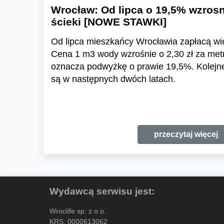
Wrocław: Od lipca o 19,5% wzrosn
ścieki [NOWE STAWKI]
Od lipca mieszkańcy Wrocławia zapłacą wię
Cena 1 m3 wody wzrośnie o 2,30 zł za metr
oznacza podwyżkę o prawie 19,5%. Kolejn
są w następnych dwóch latach.
przeczytaj więcej
Wydawcą serwisu jest:
Wroclife sp. z o.o.
KRS: 0000613062