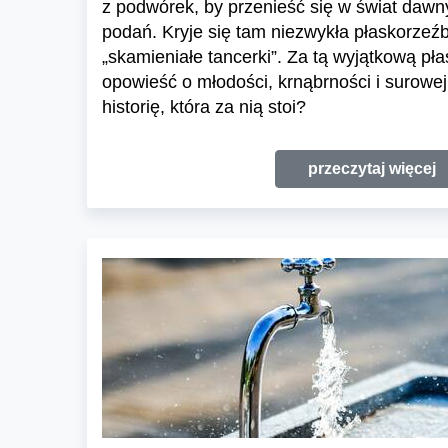
z podwórek, by przenieść się w świat daw
podań. Kryje się tam niezwykła płaskorzeź
„skamieniałe tancerki”. Za tą wyjątkową pła
opowieść o młodości, krnąbrności i surowej
historię, która za nią stoi?
przeczytaj więcej