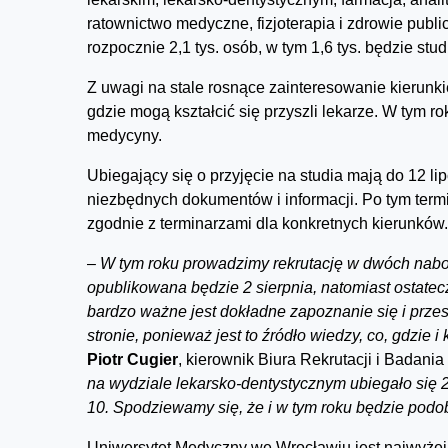
ratownictwo medyczne, fizjoterapia i zdrowie publi
rozpocznie 2,1 tys. osób, w tym 1,6 tys. będzie stu
Z uwagi na stale rosnące zainteresowanie kierunki
gdzie mogą kształcić się przyszli lekarze. W tym 
medycyny.
Ubiegający się o przyjęcie na studia mają do 12 li
niezbędnych dokumentów i informacji. Po tym term
zgodnie z terminarzami dla konkretnych kierunków.
–
W tym roku prowadzimy rekrutację w dwóch nabor
opublikowana będzie 2 sierpnia, natomiast ostatec
bardzo ważne jest dokładne zapoznanie się i prze
stronie, ponieważ jest to źródło wiedzy, co, gdzie 
Piotr Cugier
, kierownik Biura Rekrutacji i Bada
na wydziale lekarsko-dentystycznym ubiegało się 29
10. Spodziewamy się, że i w tym roku będzie pod
Uniwersytet Medyczny we Wrocławiu jest najwyżej