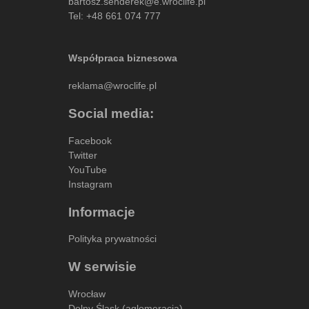
bartosz.senderek@e.wroclife.pl
Tel:
+48 661 074 777
Współpraca biznesowa
reklama@wroclife.pl
Social media:
Facebook
Twitter
YouTube
Instagram
Informacje
Polityka prywatności
W serwisie
Wrocław
Dolny Śląsk (aglomeracja)