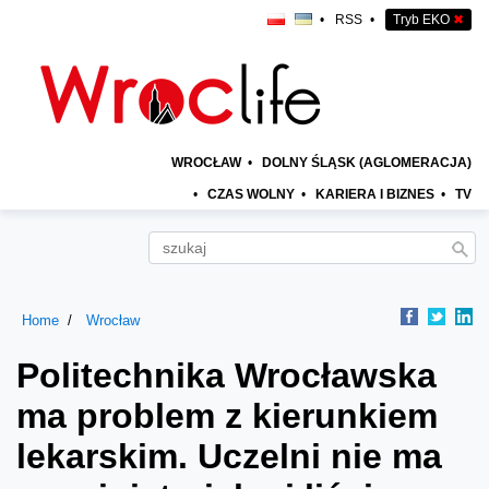
•
RSS
•
Tryb EKO
✖
WROCŁAW
•
DOLNY ŚLĄSK (AGLOMERACJA)
•
CZAS WOLNY
•
KARIERA I BIZNES
•
TV
Home
Wrocław
Politechnika Wrocławska
ma problem z kierunkiem
lekarskim. Uczelni nie ma