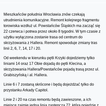
Mieszkańców południa Wrocławia znów czekają
utrudnienia komunikacyjne. Remont kolejnego fragmentu
torowiska wzdłuż ul. Powstańców Śląskich ma zacząć się
22 czerwca i potrwa przez około 8 tygodni. W tym czasie z
użytku wyłączona zostanie trasa od centrum do
skrzyżowania z Hallera. Remont spowoduje zmiany tras
linii 2, 6, 7, 14, 17 i 20.
Od weekendu w kierunku pętli Krzyki dojedziemy tylko
liniami 14 oraz 17 Obie dojadą do pętli Klecina, a
skrzyżowania Hallera/Powstańców pojadą trasą przez ul.
Grabiszyńską i al. Hallera.
Linie 6 i 7 zostaną skrócone i będą dojeżdżać tylko do
przystanku Arkady Capitol.
Linie 2 i 20 na czas remontu będą zawieszone, a ich
miejsce zajmie jedna linia zastępcza 72, która pojedzie z