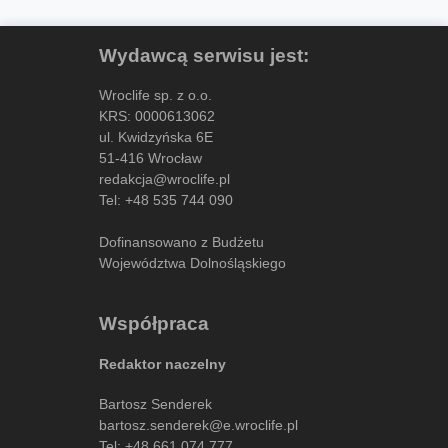
Wydawcą serwisu jest:
Wroclife sp. z o.o.
KRS: 0000613062
ul. Kwidzyńska 6E
51-416 Wrocław
redakcja@wroclife.pl
Tel:
+48 535 744 090
Dofinansowano z Budżetu
Województwa Dolnośląskiego
Współpraca
Redaktor naczelny
Bartosz Senderek
bartosz.senderek@e.wroclife.pl
Tel:
+48 661 074 777