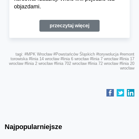
objazdami.
przeczytaj więcej
tagi:
#MPK Wrocław
#Powstańców Śląskich
#torywolucja
#remont
torowiska
#linia 14 wrocław
#linia 6 wrocław
#linia 7 wrocław
#linia 17
wrocław
#linia 2 wrocław
#linia 702 wrocław
#linia 72 wrocław
#linia 20
wrocław
Najpopularniejsze