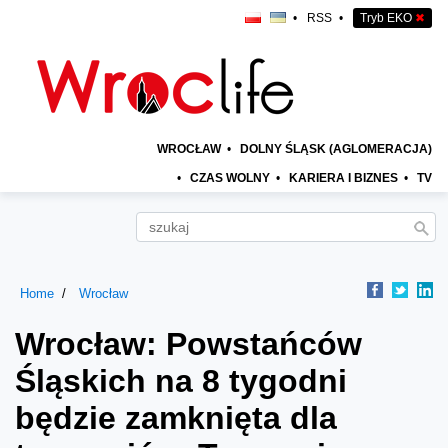
•
RSS
•
Tryb EKO
✖
WROCŁAW
•
DOLNY ŚLĄSK (AGLOMERACJA)
•
CZAS WOLNY
•
KARIERA I BIZNES
•
TV
Home
Wrocław
Wrocław: Powstańców
Śląskich na 8 tygodni
będzie zamknięta dla