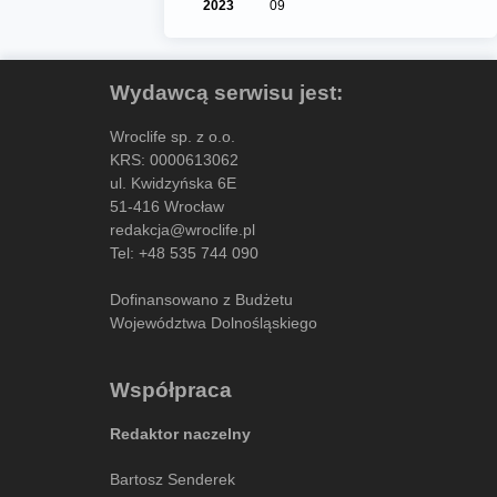
2023
09
Wydawcą serwisu jest:
Wroclife sp. z o.o.
KRS: 0000613062
ul. Kwidzyńska 6E
51-416 Wrocław
redakcja@wroclife.pl
Tel:
+48 535 744 090
Dofinansowano z Budżetu
Województwa Dolnośląskiego
Współpraca
Redaktor naczelny
Bartosz Senderek