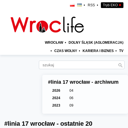
•
RSS
•
Tryb EKO
✖
WROCŁAW
•
DOLNY ŚLĄSK (AGLOMERACJA)
•
CZAS WOLNY
•
KARIERA I BIZNES
•
TV
#linia 17 wrocław - archiwum
2026
04
2024
06
2023
09
#linia 17 wrocław - ostatnie 20