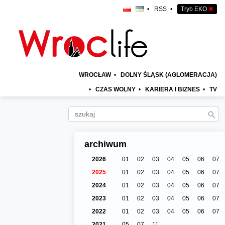
•
RSS
•
Tryb EKO
✖
WROCŁAW
•
DOLNY ŚLĄSK (AGLOMERACJA)
•
CZAS WOLNY
•
KARIERA I BIZNES
•
TV
archiwum
2026
01
02
03
04
05
06
07
2025
01
02
03
04
05
06
07
2024
01
02
03
04
05
06
07
2023
01
02
03
04
05
06
07
2022
01
02
03
04
05
06
07
2021
05
07
11