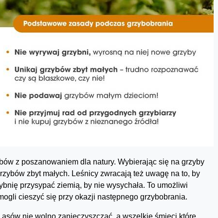
bów z poszanowaniem dla natury. Wybierając się na grzyby
 grzybów zbyt małych. Leśnicy zwracają też uwagę na to, by
zybnię przysypać ziemią, by nie wysychała. To umożliwi
ogli cieszyć się przy okazji następnego grzybobrania.
 Lasów nie wolno zanieczyszczać, a wszelkie śmieci które