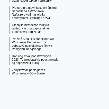
український фільм «Щедрик»
Prokuratura ujawnia kulisy śmierci
Sebastiana z Wrocławia.
Nafaszerowali nastolatka
narkotykami i zamknęli drzwi
Ciepły letni wieczór, muzyka i
taniec. Nie przegap ostatniej
potańcówki pod NFM!
Tydzień Kina Hiszpańskiego we
Wrocławiu. Będzie można
zobaczyć najciekawsze filmy z
Półwyspu Iberyjskiego
Ranking szkół podstawowych
2023. Te wrocławskie podstawówki
są najlepsze [LISTA]
Zabytkowym pociągiem z
Wrocławia w Góry Sowie