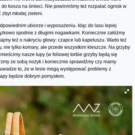
do kosza na śmieci. Nie powinniśmy też rozpalać ognisk w
zbyt młodej zieleni.
dpowiednim ubiorze i wyposażeniu. Idąc do lasu lepiej
iązkowo spodnie z długimi nogawkami. Koniecznie załóżmy
ajmy też o nakryciu głowy: czapce lub kapeluszu. Warto też
 nie tylko komary, ale przede wszystkim kleszcze. Na grzyby
mieścimy nasze łupy (w foliowej torbie grzyby będą się
ierzmy ze sobą nożyk i koniecznie sprawdźmy czy mamy
a uwadze to, że w lesie mogą występować problemy z
mapy będzie dobrym pomysłem.