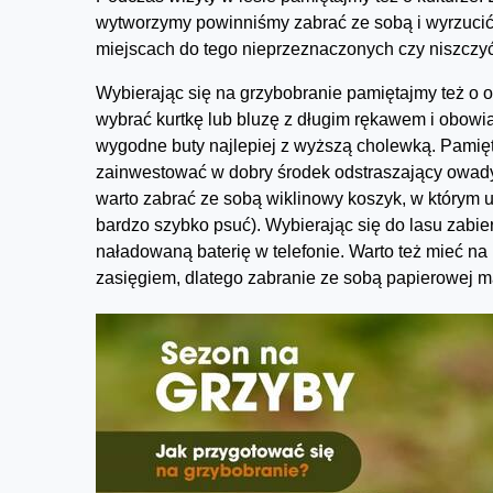
wytworzymy powinniśmy zabrać ze sobą i wyrzucić 
miejscach do tego nieprzeznaczonych czy niszczyć 
Wybierając się na grzybobranie pamiętajmy też o o
wybrać kurtkę lub bluzę z długim rękawem i obow
wygodne buty najlepiej z wyższą cholewką. Pamięt
zainwestować w dobry środek odstraszający owady,
warto zabrać ze sobą wiklinowy koszyk, w którym u
bardzo szybko psuć). Wybierając się do lasu zab
naładowaną baterię w telefonie. Warto też mieć n
zasięgiem, dlatego zabranie ze sobą papierowej 