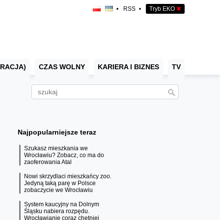
•
RSS
•
Tryb EKO
✖
RACJA)
CZAS WOLNY
KARIERA I BIZNES
TV
Najpopularniejsze teraz
Szukasz mieszkania we
Wrocławiu? Zobacz, co ma do
zaoferowania Atal
Nowi skrzydlaci mieszkańcy zoo.
Jedyną taką parę w Polsce
zobaczycie we Wrocławiu
System kaucyjny na Dolnym
Śląsku nabiera rozpędu.
Wrocławianie coraz chętniej