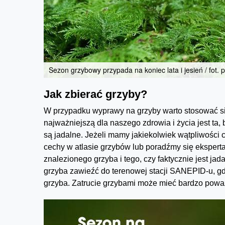
Sezon grzybowy przypada na koniec lata i jesień / fot. 
Jak zbierać grzyby?
W przypadku wyprawy na grzyby warto stosować si
najważniejszą dla naszego zdrowia i życia jest ta,
są jadalne. Jeżeli mamy jakiekolwiek wątpliwości
cechy w atlasie grzybów lub poradźmy się eksperta.
znalezionego grzyba i tego, czy faktycznie jest ja
grzyba zawieźć do terenowej stacji SANEPID-u, gdz
grzyba. Zatrucie grzybami może mieć bardzo pow